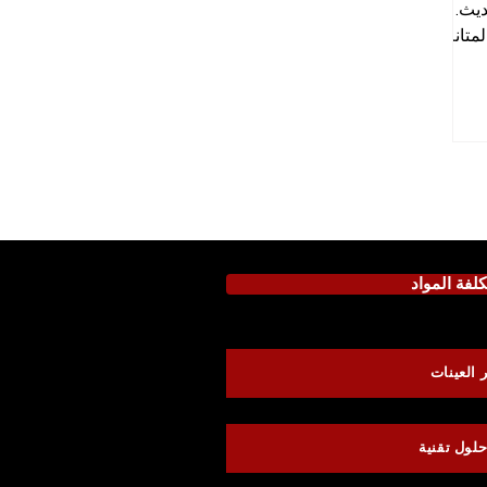
ديث.
متانة
لفة المواد
 العينات
لول تقنية