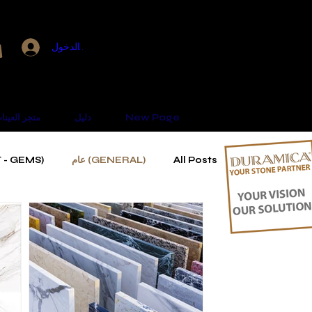
عرض النقاط
تسجيل الدخول
New Page
دليل
(Sample shop) متجر العي
All Posts
(GENERAL) عام
(BACKLIT - GEMS) الإضاءة الخلفية
(FACADES) الواجهات