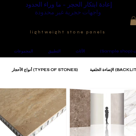
إعادة ابتكار الحجر - ما وراء الحدود
واجهات حجرية غير محدودة
lightweight stone panels
نات
الأثاث
التطبيق
المجموعات
(TYPES OF STONES) أنواع الأحجار