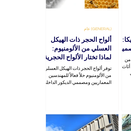
(GENERAL) عام
ا:
ألواح الحجر ذات الهيكل
صميم
العسلي من الألومنيوم:
لماذا تختار الألواح الحجرية
من
خفيفة الوزن لمشاريعك
أثاث
توفر ألواح الحجر ذات الهيكل العسلي
المعمارية والداخلية؟
من الألومنيوم حلاً فعالاً للمهندسين
المعماريين ومصممي الديكور الداخلي
الذين يرغبون في دمج ألواح حجرية طبي