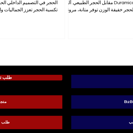
Duramica مقابل الحجر الطبيعي. ألواح
الحجر في التصميم الداخلي الح
لحجر خفيفة الوزن توفر متانة، مرونة
تكسية الحجر تعزز الجماليات وال
صميم، وكفاءة تكلفة.
والراحة الحرارية للمساحات.
طلب تك
متجر
ب
طلب ح