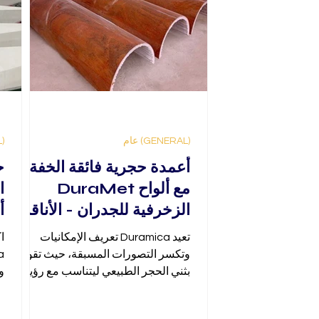
(GENERAL) عام
(GENERAL) عام
أعمدة حجرية فائقة الخفة
ح
مع ألواح DuraMet
ا
الزخرفية للجدران - الأناقة،
أل
الخفة، وفعالية التكلفة
تعيد Duramica تعريف الإمكانيات
ا
وتكسر التصورات المسبقة، حيث تقوم
بثني الحجر الطبيعي ليتناسب مع رؤيتك!
و
تتيح عمليتنا المبتكرة تشكيل الحجر وفقًا
ل