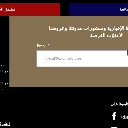
ائعة
تطبيق ال
لا تفوّت الفرصة!
Email
MGLASS
CA MAGNESIUM
GLASSONYX
BRA
ابعونا على
/du
الشرك