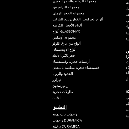
مجموعة الرخام والحجر الجيري
ات
مجموعة الترافرتين
يل
مجموعة الحجر الرملي
عة
ألواح الجرانيت، الكوارتزيت، البازلت
ب
ألواح الأحجار الكريمة
د
ألواح GLASSONYX
ة
مجموعة أونيكس
ية
ألواح من عرق اللؤلؤ
ألواح الأوبسيديان
حجر ثلاثي الأبعاد
ا
أرضيات حجرية وفسيفساء
ث
ء
فسيفساء حجرية مطعمة بالمعدن
ء
الحدود والزوايا
ل
تيرازو
ريفيرستون
ة
طاولات حجرية
مي
الأثاث
م
التطبيق
واجهات ذات تهوية
ة
واجهات DURAMICA
داخلية DURAMICA