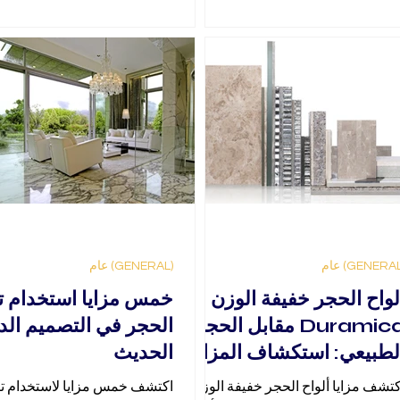
عروقها ونقوشها الطبيعية بعضها
عند وضع هذه الألواح جنبًا إلى ج
تُنشئ نمطًا متناظرًا يشبه الكتا
المفتوح، ومن هنا جاء الاسم. تُ
التقنية أيضًا بأسماء أخرى مثل
macchia aperta (المس
بالإيطالية)، أو نمط الفراشة، وك
إلى نمط ترتيب يخلق تأثيرًا متناظ
بصريًا مذهلًا.
(GENERAL) عام
لواح الحجر خفيفة الوزن
خمس مزايا استخدام ت
Duramica مقابل الحجر
الحجر في التصميم الد
لطبيعي: استكشاف المزايا
الحديث
كتشف مزايا ألواح الحجر خفيفة الوزن
اكتشف خمس مزايا لاستخدام ت