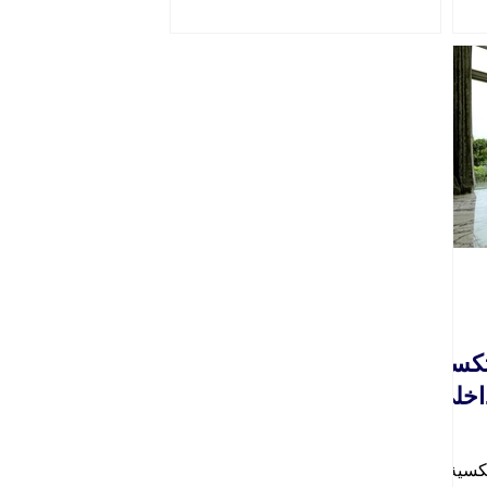
 البعض.
نب،
ب
عرف هذه
احة المفتوحة
لها تشير
رًا
كسية
اخلي
كسية