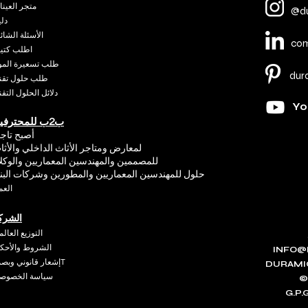
متجر العين
@du
دل
الأسئلة الشائ
co
اطلب كتي
طلب تسعيرة الموا
dur
طلب حلول تقني
دلائل الحلول التقن
Yo
ب2ب للمحترفين
أصبح تاجرً
لمعارض ومتاجر الأثاث الداخلي والأثا
للمصممين والمهندسين المعماريين والوكلا
حلول للمهندسين المعماريين والمطورين وشركات البنا
العم
الشرك
التوزيع العال
الشروط والأحكا
INFO@
إشعار قانوني وبصمةT
DURAMI
سياسة الخصوصي
©
G.P