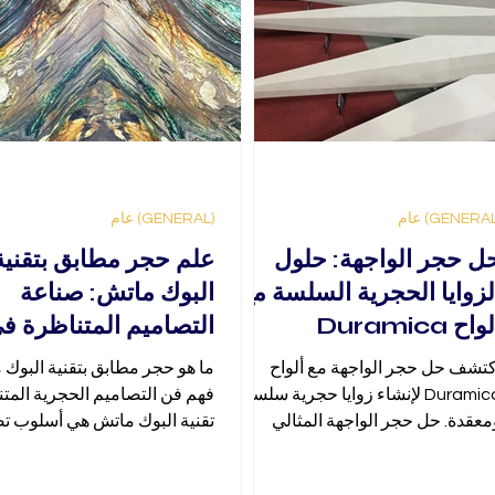
(GENERAL) عام
ل حجر الواجهة: حلول
علم حجر مطابق بتقنية
لزوايا الحجرية السلسة مع
البوك ماتش: صناعة
واح Duramica
التصاميم المتناظرة ف
الحجر الطبيعي
كتشف حل حجر الواجهة مع ألواح
ما هو حجر مطابق بتقنية البوك
Duramica لإنشاء زوايا حجرية سلسة
فهم فن التصاميم الحجرية المت
معقدة. حل حجر الواجهة المثالي
تقنية البوك ماتش هي أسلوب ت
لتصاميم الداخلية والخارجية.
يتم فيه ترتيب قطعتين أو أكثر 
مطابق بتقنية البوك ماتش بحي