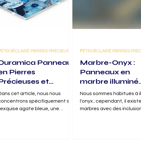
РÉTROÉCLAIRÉ PIERRES PRÉCIEUSES
РÉTROÉCLAIRÉ PIERRES PRÉ
Duramica Panneau
Marbre-Onyx :
en Pierres
Panneaux en
Précieuses et
marbre illuminé
GlassOnyx : des
GlassOnyx
Dans cet article, nous nous
Nous sommes habitués à il
solutions distinctes
concentrons spécifiquement sur
l'onyx ; cependant, il exist
pour les applications
l’exquise agate bleue, une
marbres avec des inclusio
variété étonnante de la pierre
d'onyx ou d'autres roches 
en agate bleue
semi-précieuse qu’est l
permettent d'il