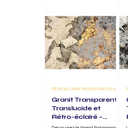
РÉTROÉCLAIRÉ PIERRES PRÉCIEUSES
Granit Transparent,
Translucide et
Rétro-éclairé –
Patagonia : Le
Découvrez le Granit Patagonia,