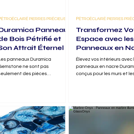
РÉTROÉCLAIRÉ PIERRES PRÉCIEUSES
РÉTROÉCLAIRÉ PIERRES PRÉ
Duramica Panneaux
Transformez Vo
de Bois Pétrifié et
Espace avec les
Son Attrait Éternel
Panneaux en N
Duramica : Une
Les panneaux Duramica
Élevez vos intérieurs avec 
Fusion d’Éléga
Gemstone ne sont pas
panneaux en nacre Duram
et d’Artisanat
seulement des pièces
conçus pour les murs et le
décoratives ; ils incarnent la
surfaces de meubles.
Moderne
beauté de la nature et le
passage du temps.