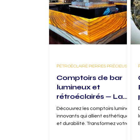
РÉTROÉCLAIRÉ PIERRES PRÉCIEUSES
Comptoirs de bar
lumineux et
rétroéclairés — La
fusion de la matière
Découvrez les comptoirs lumineux
et de la lumière. La
innovants qui allient esthétique
nouvelle génération
et durabilité. Transformez votre
espace avec un comptoir
de bars illuminés.
lumineux unique.