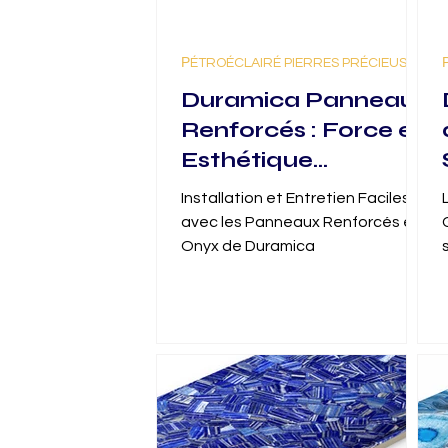
РÉTROÉCLAIRÉ PIERRES PRÉCIEUSES
Duramica Panneaux
Renforcés : Force et
Esthétique
Améliorées de l’Onyx
Installation et Entretien Faciles
Bleu pour des
avec les Panneaux Renforcés en
Applications
Onyx de Duramica
Polyvalentes