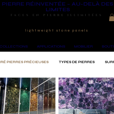
PIERRE RÉINVENTÉE – AU-DELÀ DES
LIMITES
FACES EN PIERRE ILLIMITÉES
lightweight stone panels
COLLECTIONS
APPLICATIONS
MOBILIER
BOUTI
RÉ PIERRES PRÉCIEUSES
TYPES DE PIERRES
SUR