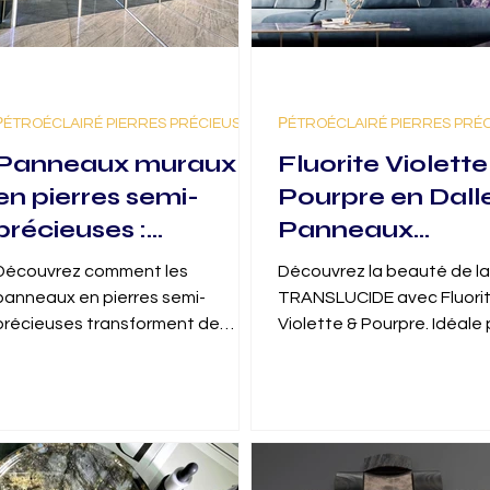
РÉTROÉCLAIRÉ PIERRES PRÉCIEUSES
РÉTROÉCLAIRÉ PIERRES PRÉ
Panneaux muraux
Fluorite Violette
en pierres semi-
Pourpre en Dalle
précieuses :
Panneaux
Transformer de
GlassOnyx :
Découvrez comment les
Découvrez la beauté de la
petites pierres de
Revêtement en
panneaux en pierres semi-
TRANSLUCIDE avec Fluori
qualité joaillerie en
Pierre Transluci
précieuses transforment de
Violette & Pourpre. Idéale
petites pierres en chefs-d’œuvre
revêtement rétroéclairé,
chefs-d’œuvre
architecturaux. Explorez les
explorez ses nuances
architecturaux
panneaux en pierres semi-
captivantes.
précieuses.