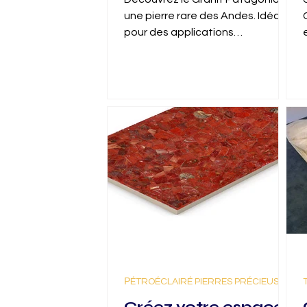
Trésor Translucide
une pierre rare des Andes. Idéal
des Andes
pour des applications
rétroéclairées, le Granit
Patagonia sublime vos espaces.
РÉTROÉCLAIRÉ PIERRES PRÉCIEUSES