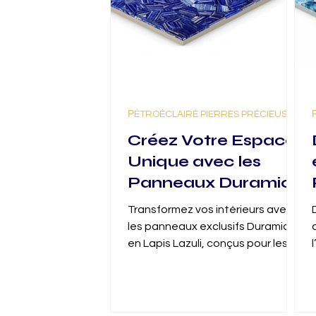
РÉTROÉCLAIRÉ PIERRES PRÉCIEUSES
Créez Votre Espace
Unique avec les
Panneaux Duramica
en Lapis Lazuli
Transformez vos intérieurs avec
les panneaux exclusifs Duramica
en Lapis Lazuli, conçus pour les
sols, les murs et les bars.