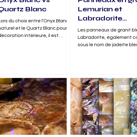
Onyx Blanc vs
Panneaux en gr
Quartz Blanc
Lemurian et
Labradorite
Lors du choix entre l’Onyx Blanc
(Labrador) : une
naturel et le Quartz Blanc pour la
Les panneaux de granit bl
touche luxueus
décoration intérieure, il est
Labradorite, également c
crucial de comprendre leurs
pour intérieurs e
sous le nom de jadeite ble
caractéristiqu
bien plus qu’une pierre lu
extérieurs