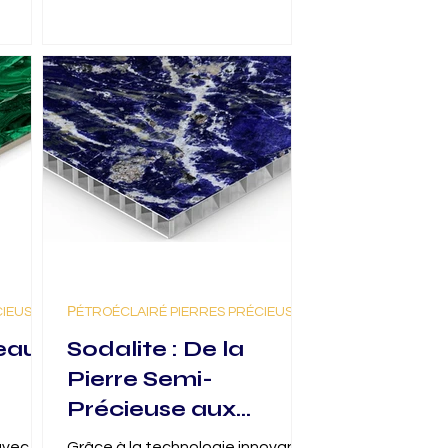
CIEUSES
РÉTROÉCLAIRÉ PIERRES PRÉCIEUSES
eau
Sodalite : De la
Pierre Semi-
Précieuse aux
Panneaux de
avec la
Grâce à la technologie innovante