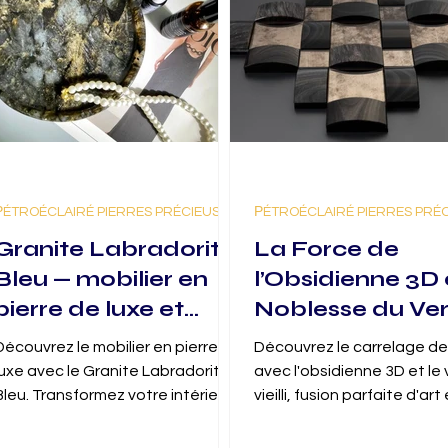
РÉTROÉCLAIRÉ PIERRES PRÉCIEUSES
РÉTROÉCLAIRÉ PIERRES PRÉ
Granite Labradorite
La Force de
Bleu — mobilier en
l’Obsidienne 3D 
pierre de luxe et
Noblesse du Ver
décoration
Vieilli — Carrela
Découvrez le mobilier en pierre de
Découvrez le carrelage de
intérieure élégante
Luxe
luxe avec le Granite Labradorite
avec l'obsidienne 3D et le 
Bleu. Transformez votre intérieur
vieilli, fusion parfaite d'art
en œuvre d'art avec notre
matériaux rares pour un in
mobilier en pierre.
unique.