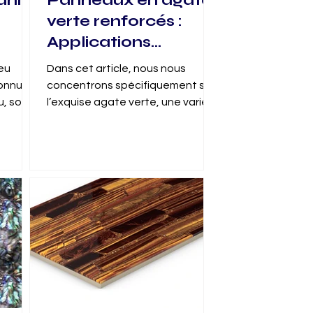
anit
Panneaux en agate
verte renforcés :
Applications
exclusives avec
eu
Dans cet article, nous nous
e
Duramica et
onnus
concentrons spécifiquement sur
t
GlassOnyx
u, sont
l’exquise agate verte, une variété
xueuse
magnifique de la pierre semi-
précieuse agate,