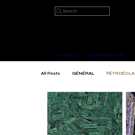
Search
ACCUEIL
DES PRODUITS ​
All Posts
GÉNÉRAL
РÉTROÉCLAI