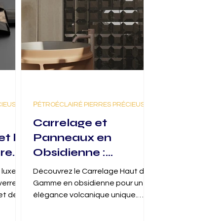
CIEUSES
РÉTROÉCLAIRÉ PIERRES PRÉCIEUSES
Carrelage et
et la
Panneaux en
re
Obsidienne :
ge de
Carrelage Haut de
 luxe
Découvrez le Carrelage Haut de
Gamme & Élégance
verre
Gamme en obsidienne pour une
Volcanique pour
 et de
élégance volcanique unique.
térieur
Sublimez vos intérieurs avec
Intérieurs de Luxe
notre Carrelage Haut de Gamme.