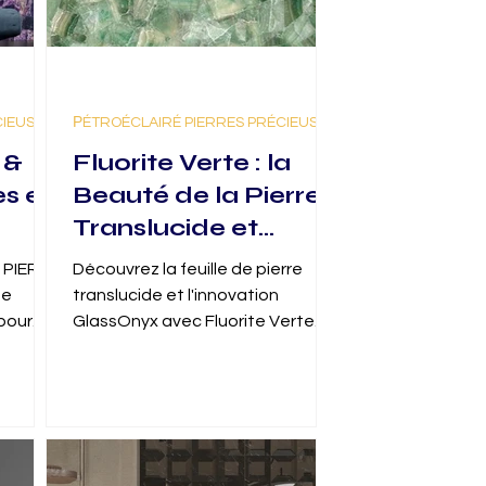
CIEUSES
РÉTROÉCLAIRÉ PIERRES PRÉCIEUSES
 &
Fluorite Verte : la
s et
Beauté de la Pierre
Translucide et
l’Innovation de la
 PIERRE
Découvrez la feuille de pierre
Feuille de Pierre
te
translucide et l'innovation
de
Translucide avec
 pour
GlassOnyx avec Fluorite Verte.
Explorez comment la feuille de
GlassOnyx.
pierre translucide illumine vos
intérieurs.