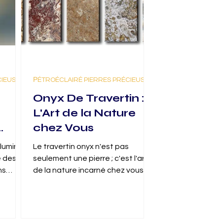
CIEUSES
РÉTROÉCLAIRÉ PIERRES PRÉCIEUSES
Onyx De Travertin :
L'Art de la Nature
chez Vous
luminer
Le travertin onyx n'est pas
e des
seulement une pierre ; c'est l'art
ns
de la nature incarné chez vous.
qui