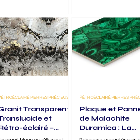
РÉTROÉCLAIRÉ PIERRES PRÉCIEUSES
РÉTROÉCLAIRÉ PIERRES PRÉ
Granit Transparent,
Plaque et Pann
Translucide et
de Malachite
Rétro-éclairé –
Duramica : La
Splendor White : Le
Gemme Verte
Un granit blanc qui s’illumine !
Rehaussez vos intérieurs 