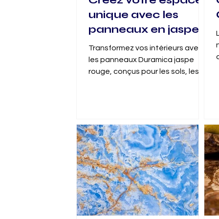
Créez votre espace
unique avec les
panneaux en jaspe
rouge de Duramica
Transformez vos intérieurs avec
les panneaux Duramica jaspe
rouge, conçus pour les sols, les
murs et les bars. Ces panneaux
exclusifs combin