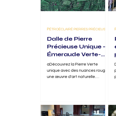
РÉTROÉCLAIRÉ PIERRES PRÉCIEUSES
Dalle de Pierre
Précieuse Unique —
Émeraude Verte-
Rouge
aDécouvrez la Pierre Verte
unique avec des nuances rouges,
une œuvre d'art naturelle.
Explorez la Pierre Verte pour des
intérieurs exclusifs.Discover the
allure of the Unique Gemstone
Slab — Green Red Emerald.
Explore the exquisite green stone
with rare red shades today!