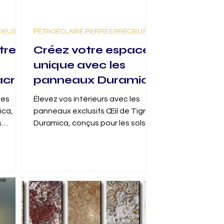
CIEUSES
РÉTROÉCLAIRÉ PIERRES PRÉCIEUSES
tre
Créez votre espace
unique avec les
acre
panneaux Duramica
en Oeil de Tigre
les
Élevez vos intérieurs avec les
nce
ica,
panneaux exclusifs Œil de Tigre
s
Duramica, conçus pour les sols,
les murs et les bars. Ces
panneaux allient la