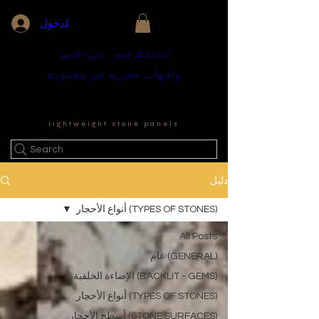
تسجيل الدخول
إعادة ابتكار الحجر - ما وراء الحدود
واجهات حجرية غير محدودة
lightweight stone panels
Search
دليل
(TYPES OF STONES) أنواع الأحجار
All Posts
(GENERAL) عام
(BACKLIT - GEMS) الإضاءة الخلفية
(TYPES OF STONES) أنواع الأحجار
(STONE SURFACES) أسطح الأحجار