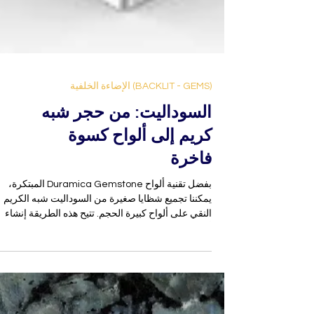
(BACKLIT - GEMS) الإضاءة الخلفية
السوداليت: من حجر شبه
كريم إلى ألواح كسوة
فاخرة
بفضل تقنية ألواح Duramica Gemstone المبتكرة،
يمكننا تجميع شظايا صغيرة من السوداليت شبه الكريم
النقي على ألواح كبيرة الحجم. تتيح هذه الطريقة إنشاء
ألواح زخرفية كبيرة من السوداليت المختار بعناية — دو
فقدان ثراء اللون ومع الحفاظ على نسيجه النبيل.