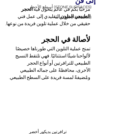
إلى فن
(STONE SURFACES) أسطح الأحجار
مرحبًا بكم في عالم يتحول فيه 
الحجر 
الطبيعي الملون
 التقليدي إلى عمل فني 
(FACADES) الواجهات
حقيقي من خلال عملية تلوين فريدة من نوعها.
لأصالة في الحجر
تمنح عملية التلوين التي طورناها خصيصًا 
لألواحنا شيئًا استثنائيًا. فهي تلتقط النسيج 
الطبيعي للترافرتين أو أنواع الحجر 
الأخرى، محافظةً على جماله الطبيعي 
ومُضيفةً لمسة فريدة على السطح الطبيعي.
ترافرتين بديكور أخضر