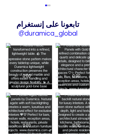
تابعونا على إنستغرام
@duramica_global
Cross-Cut و Vein-Cut:
كيف يحوّل اتجاه القطع الحجر
نفسه إلى مادتين مختلفتين
تماماً