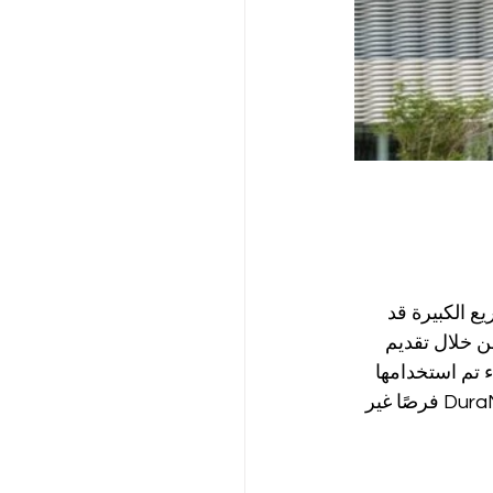
ع الكبيرة قد 
 قرص العسل DuraMet قواعد اللعبة من خلال تقديم 
 تم استخدامها 
لواجهات المباني، الجدران المهواة، الأعمدة، أو حتى العناصر المنحنية المعقدة، توفر DuraMet فرصًا غير 