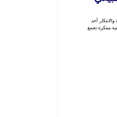
لابتكار. أحد 
هو استخدام DuraMet، وهي مادة تكسية مبتكرة تجمع 