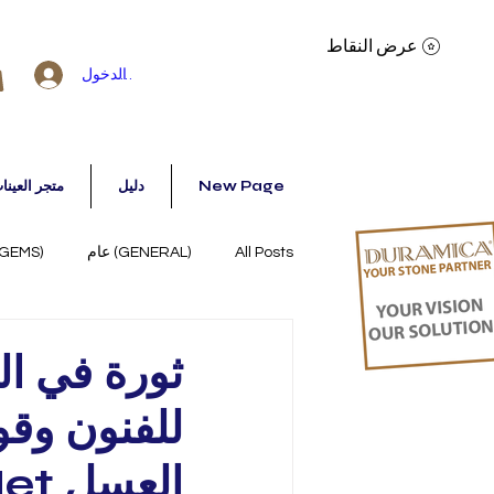
عرض النقاط
تسجيل الدخول
New Page
دليل
(Sample shop) متجر العي
All Posts
(GENERAL) عام
(BACKLIT - GEMS) الإضاءة الخلفية
(STONE SURFACES) أسطح الأحجار
ثورة في ا
للفنون وقو