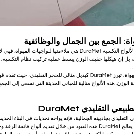
اة: الجمع بين الجمال والوظائفية
إحدى السمات الرئيسية لألواح التكسية DuraMet هي ملاءمتها للواجهات المه
 بل إن هيكلها خفيف الوزن يبسط عملية تركيب نظام التكسية، 
في أنظمة الواجهات المهواة، تبرز DuraMet كبديل مثالي للحجر التقليدي، ح
 الوزن. هذه الألواح مثالية للمباني الحديثة التي تسعى إلى الجمع
ر الطبيعي التقليدي
ي التقليدي بجاذبيته الجمالية، فإنه يواجه تحديات في البناء الحد
الثقيل وصعوبة معالجته. يعالج DuraMet هذه القيود من خلال تقديم ألواح فائقة 