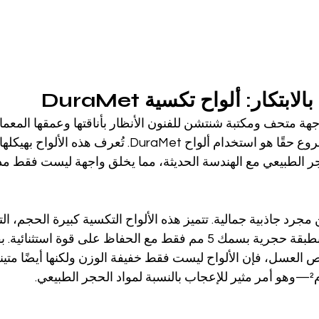
ابتكار: ألواح تكسية DuraMet
جهة متحف ومكتبة شنتشن للفنون الأنظار بأناقتها وعمقها المعمار
يرفع من شأن هذا المشروع حقًا هو استخدام ألواح DuraMet. تُعرف
ر الطبيعي مع الهندسة الحديثة، مما يخلق واجهة ليست فقط مذهل
Dur أكثر من مجرد جاذبية جمالية. تتميز هذه الألواح التكسية كبيرة الحجم،
إلى 3800 × 1800 مم، بطبقة حجرية بسمك 5 مم فقط مع الحفاظ على قوة است
العسل، فإن الألواح ليست فقط خفيفة الوزن ولكنها أيضًا متينة