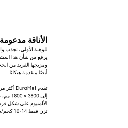
الأناقة مدعومة بال
للوهلة الأولى، تجذب وا
ومزيجها الفريد من الحج
أيضًا متقدمة هيكليًا.
تقدم aMet
الألمنيوم على شكل قرص 
تزن فقط 14-16 كجم/م²—وهو أمر مثير للإعجاب بالنسبة لمواد الحجر الطبيعي.