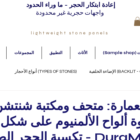
إعادة ابتكار الحجر - ما وراء الحدود
واجهات حجرية غير محدودة
lightweight stone panels
نات
الأثاث
التطبيق
المجموعات
(TYPES OF STONES) أنواع الأحجار
(FACADES) الواجهات
لعمارة: متحف ومكتبة شنتش
ة ألواح الألمنيوم على شك
العسل DuraMet - تكسية الحجر 