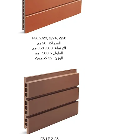
FSL 2/20, 2/24, 2/28
السماكة: 20 مم
الارتفاع: 300، 350 مم
الطول < 1500 مم
الوزن: 32 كجم/م2
FS-LP 2-28