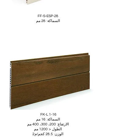
FF-S-ESP-28
السماكة: 28 مم
FK-L 1-16
السماكة: 16 مم
الارتفاع: 200، 300، 400 مم
الطول < 1200 مم
الوزن: 28.5 كجم/م2