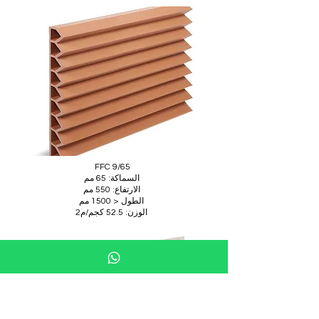
FFC 9/65
السماكة: 65 مم
الارتفاع: 550 مم
الطول < 1500 مم
الوزن: 52.5 كجم/م2