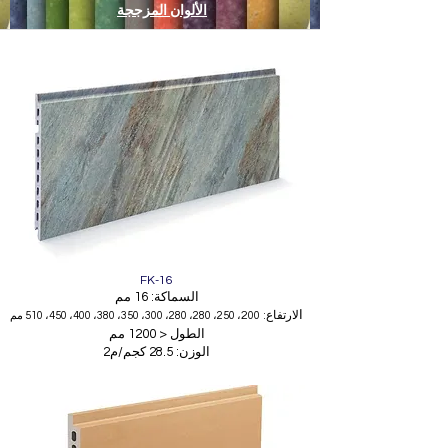
الألوان المزججة
FK-16
السماكة: 16 مم
ا
لارتفاع: 2
00، 250، 280، 280، 300، 350، 380، 400، 450، 510 مم
الطول < 1200 مم
الوزن: 28.5 كجم/م2