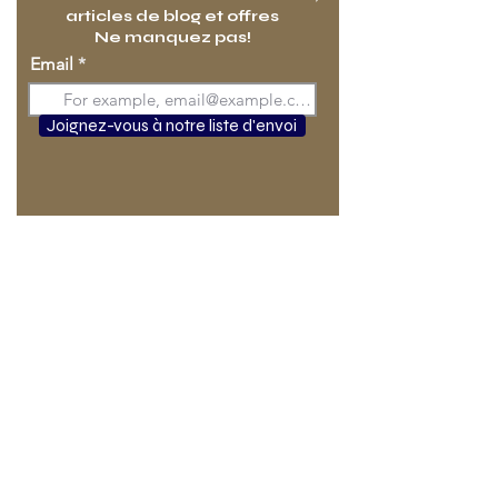
articles de blog et offres
Ne manquez pas!
Email
Joignez-vous à notre liste d'envoi
ACCUEIL
DURAMICA VS. PIERRE NATURELLE
PRODUITS DURAMICA
PANELS EN PIERRE NATURELLE
DURASKIN. PIERRE SUR SOCLE CÉRAMIQUE
DURAMET. PIERRE SUR NID D'ABEILLE ALUMINIUM
DURAMICA FOAMGLASS. PIERRE SUR VERRE
CELLULAIRE
DURAMICA MAGNESIUM. PIERRE SUR PANNEAU DE
MAGNÉSIUM
DURASTONE. PIERRE SUR SOCLE GRANIT
GLASSONYX. PIERRE SUR SOCLE EN VERRE