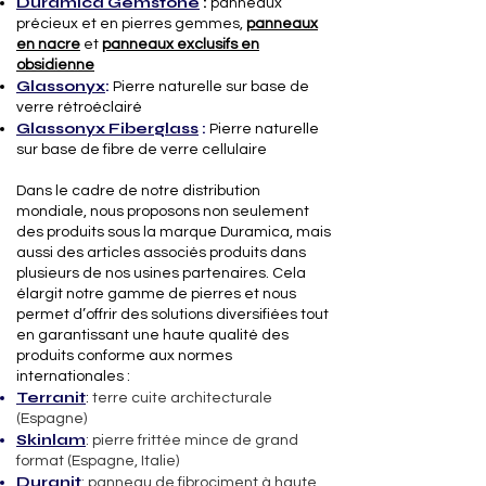
Duramica Gemstone
:
panneaux
précieux et en pierres gemmes,
panneaux
en nacre
et
panneaux exclusifs en
obsidienne
Glassonyx
:
Pierre naturelle sur base de
verre rétroéclairé
Glassonyx
Fiberglass
:
Pierre naturelle
sur base de fibre de verre cellulaire
Dans le cadre de notre distribution
mondiale, nous proposons non seulement
des produits sous la marque Duramica, mais
aussi des articles associés produits dans
plusieurs de nos usines partenaires. Cela
élargit notre gamme de pierres et nous
permet d’offrir des solutions diversifiées tout
en garantissant une haute qualité des
produits conforme aux normes
internationales :
Terranit
:
terre cuite architecturale
(Espagne)
Skinlam
: pierre frittée mince de grand
format (Espagne, Italie)
Duranit
: panneau de fibrociment à haute