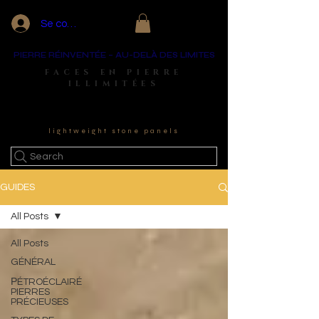
Se connecter
PIERRE RÉINVENTÉE – AU-DELÀ DES LIMITES
FACES EN PIERRE
ILLIMITÉES
lightweight stone panels
Search
GUIDES
All Posts
All Posts
GÉNÉRAL
РÉTROÉCLAIRÉ
PIERRES
PRÉCIEUSES