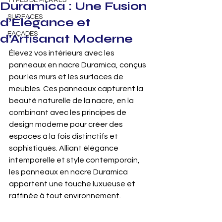
TYPES DE PIERRES
Duramica : Une Fusion
SURFACES
d’Élégance et
FAÇADES
d’Artisanat Moderne
Élevez vos intérieurs avec les 
panneaux en nacre Duramica, conçus 
pour les murs et les surfaces de 
meubles. Ces panneaux capturent la 
beauté naturelle de la nacre, en la 
combinant avec les principes de 
design moderne pour créer des 
espaces à la fois distinctifs et 
sophistiqués. Alliant élégance 
intemporelle et style contemporain, 
les panneaux en nacre Duramica 
apportent une touche luxueuse et 
raffinée à tout environnement.