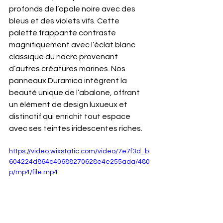
profonds de l’opale noire avec des 
bleus et des violets vifs. Cette 
palette frappante contraste 
magnifiquement avec l’éclat blanc 
classique du nacre provenant 
d’autres créatures marines. Nos 
panneaux Duramica intègrent la 
beauté unique de l’abalone, offrant 
un élément de design luxueux et 
distinctif qui enrichit tout espace 
avec ses teintes iridescentes riches.
https://video.wixstatic.com/video/7e7f3d_b
604224d864c40688270628e4e255ada/480
p/mp4/file.mp4