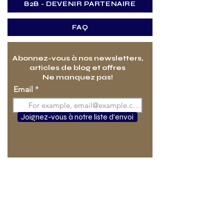
B2B - DEVENIR PARTENAIRE
FAQ
Abonnez-vous à nos newsletters,
articles de blog et offres
Ne manquez pas!
Email
Joignez-vous à notre liste d'envoi
ACCUEIL
DURAMICA VS. PIERRE NATURELLE
PRODUITS DURAMICA
PANELS EN PIERRE NATURELLE
DURASKIN. PIERRE SUR SOCLE CÉRAMIQUE
DURAMET. PIERRE SUR NID D'ABEILLE ALUMINIUM