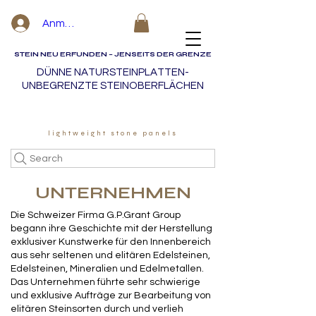
Anmelden
STEIN NEU ERFUNDEN – JENSEITS DER GRENZE
DÜNNE NATURSTEINPLATTEN-
UNBEGRENZTE STEINOBERFLÄCHEN
lightweight stone panels
Search
UNTERNEHMEN
Die Schweizer Firma G.P.Grant Group
begann ihre Geschichte mit der Herstellung
exklusiver Kunstwerke für den Innenbereich
aus sehr seltenen und elitären Edelsteinen,
Edelsteinen, Mineralien und Edelmetallen.
Das Unternehmen führte sehr schwierige
und exklusive Aufträge zur Bearbeitung von
elitären Steinsorten durch und verlieh