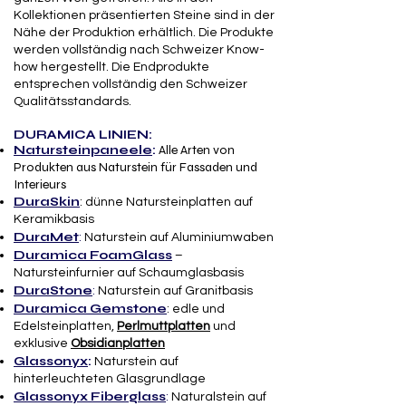
Kollektionen präsentierten Steine sind in der
Nähe der Produktion erhältlich. Die Produkte
werden vollständig nach Schweizer Know-
how hergestellt. Die Endprodukte
entsprechen vollständig den Schweizer
Qualitätsstandards.​
DURAMICA LINIEN:
Natursteinpaneele
:
Alle Arten von
Produkten aus Naturstein für Fassaden und
Interieurs
DuraSkin
: d
ünne Natursteinplatten auf
Keramikbasis
DuraMet
:
Naturstein auf Aluminiumwaben
Duramica FoamGlass
–
Natursteinfurnier auf Schaumglasbasis
DuraStone
:
Naturstein auf Granitbasis
Duramica Gemstone
: edle und
Edelsteinplatten,
Perlmuttplatten
und
exklusive
Obsidianplatten
Glassonyx
:
Naturstein auf
hinterleuchteten Glasgrundlage​
Glassonyx Fiberglass
:
Naturalstein auf