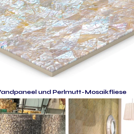
andpaneel und Perlmutt-Mosaikfliese