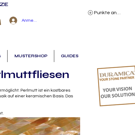
NZE
Punkte ansehen
Anmelden
G
MUSTERSHOP
GUIDES
lmuttfliesen
öglicht. Perlmutt ist ein kostbares
ik auf einer keramischen Basis. Das
t.