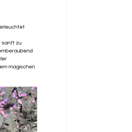
erleuchtet 
t sanft zu 
temberaubend 
ter 
inem magischen 