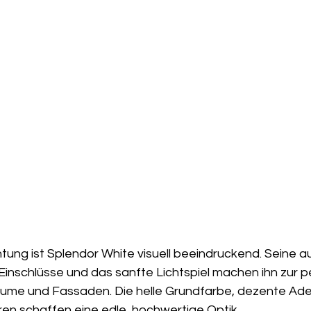
tung ist Splendor White visuell beeindruckend. Seine a
en Einschlüsse und das sanfte Lichtspiel machen ihn zur 
räume und Fassaden. Die helle Grundfarbe, dezente Ad
ren schaffen eine edle, hochwertige Optik.