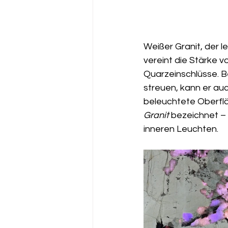
Weißer Granit, der l
vereint die Stärke v
Quarzeinschlüsse. B
streuen, kann er auc
beleuchtete Oberflä
Granit
 bezeichnet –
inneren Leuchten.