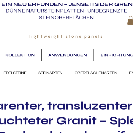
TEIN NEU ERFUNDEN – JENSEITS DER GRE
DÜNNE NATURSTEINPLATTEN- UNBEGRENZTE
STEINOBERFLÄCHEN
lightweight stone panels
KOLLEKTION
ANWENDUNGEN
EINRICHTUN
 – EDELSTEINE
STEINARTEN
OBERFLÄCHENARTEN
F
renter, transluzente
euchteter Granit – Sp