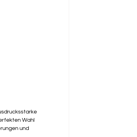
usdrucksstarke 
perfekten Wahl 
erungen und 