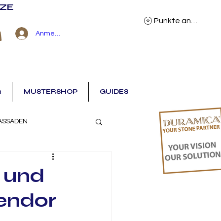
NZE
Punkte ansehen
Anmelden
G
MUSTERSHOP
GUIDES
ASSADEN
r und
lendor