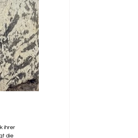
 
k ihrer 
t die 