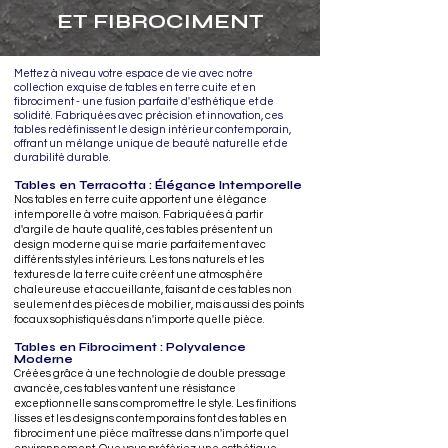
ET FIBROCIMENT
Mettez à niveau votre espace de vie avec notre
collection exquise de tables en terre cuite et en
fibrociment - une fusion parfaite d'esthétique et de
solidité. Fabriquées avec précision et innovation, ces
tables redéfinissent le design intérieur contemporain,
offrant un mélange unique de beauté naturelle et de
durabilité durable.
Tables en Terracotta : Élégance Intemporelle
Nos tables en terre cuite apportent une élégance
intemporelle à votre maison. Fabriquées à partir
d'argile de haute qualité, ces tables présentent un
design moderne qui se marie parfaitement avec
différents styles intérieurs. Les tons naturels et les
textures de la terre cuite créent une atmosphère
chaleureuse et accueillante, faisant de ces tables non
seulement des pièces de mobilier, mais aussi des points
focaux sophistiqués dans n'importe quelle pièce.
Tables en Fibrociment : Polyvalence
Moderne
Créées grâce à une technologie de double pressage
avancée, ces tables vantent une résistance
exceptionnelle sans compromettre le style. Les finitions
lisses et les designs contemporains font des tables en
fibrociment une pièce maîtresse dans n'importe quel