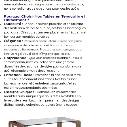
environnement. Que vous préfériez une esthétique
minimaliste ou des designs accrocheurs et audacieux,
notre collection a quelque chose pour tous les goûts.
Pourquoi Choisir Nos Tables en Terracotta et
Fibrociment ?
Durabilité :
Fabriquées avec précision et en utilisant
des matériaux de haute qualité, nos tables sont conçues
pour durer. Dites adieu aux remplacements fréquents et
bonjour aux meubles durables.
Rehaussez votre intérieur avec l'élégance
Élégance :
intemporelle de la terre cuite et la sophistication
moderne du fibrociment. Nos tables sont conçues pour
être un régal visuel dans n'importe quel cadre.
Polyvalence :
Que vous préfériez le classique ou le
contemporain, notre collection offre une gamme
diversifiée de designs et de styles pour satisfaire votre
goût et compléter votre décor existant.
Entretien Facile :
Profitez de la beauté de la terre
cuite et du fibrociment sans tracas. Nos tables sont
faciles à nettoyer et à entretenir, assurant qu'elles
restent neuves pendant des années.
Designs Uniques :
Démarquez-vous avec des
meubles aussi uniques que vous l'êtes. Nos tables en
terre cuite et en fibrociment présentent des designs
distinctifs qui ajoutent du caractère à votre espace.