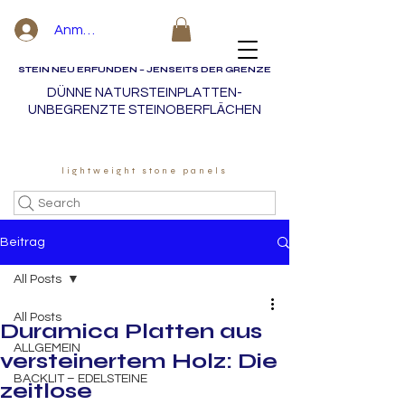
Anmelden
STEIN NEU ERFUNDEN – JENSEITS DER GRENZE
DÜNNE NATURSTEINPLATTEN-
UNBEGRENZTE STEINOBERFLÄCHEN
lightweight stone panels
Search
Beitrag
All Posts
All Posts
Duramica Platten aus
ALLGEMEIN
versteinertem Holz: Die
BACKLIT – EDELSTEINE
zeitlose