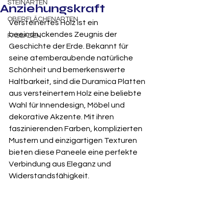
STEINARTEN
Anziehungskraft
OBERFLÄCHENARTEN
Versteinertes Holz ist ein 
beeindruckendes Zeugnis der 
FASSADEN
Geschichte der Erde. Bekannt für 
seine atemberaubende natürliche 
Schönheit und bemerkenswerte 
Haltbarkeit, sind die Duramica Platten 
aus versteinertem Holz eine beliebte 
Wahl für Innendesign, Möbel und 
dekorative Akzente. Mit ihren 
faszinierenden Farben, komplizierten 
Mustern und einzigartigen Texturen 
bieten diese Paneele eine perfekte 
Verbindung aus Eleganz und 
Widerstandsfähigkeit.