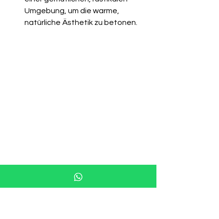
Umgebung, um die warme, 
natürliche Ästhetik zu betonen.
Fazit zu den Platten 
aus versteinertem 
Holz