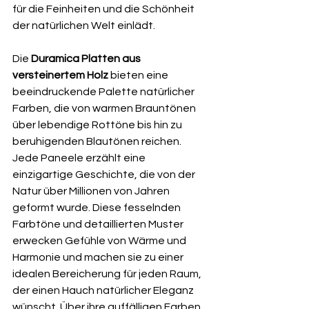
für die Feinheiten und die Schönheit 
der natürlichen Welt einlädt.
Die 
Duramica Platten aus 
versteinertem Holz
 bieten eine 
beeindruckende Palette natürlicher 
Farben, die von warmen Brauntönen 
über lebendige Rottöne bis hin zu 
beruhigenden Blautönen reichen. 
Jede Paneele erzählt eine 
einzigartige Geschichte, die von der 
Natur über Millionen von Jahren 
geformt wurde. Diese fesselnden 
Farbtöne und detaillierten Muster 
erwecken Gefühle von Wärme und 
Harmonie und machen sie zu einer 
idealen Bereicherung für jeden Raum, 
der einen Hauch natürlicher Eleganz 
wünscht. Über ihre auffälligen Farben 