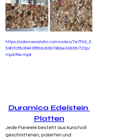
https://video.wixstatic.com/video/7e7f3d_5
59fcfcf8c69438f8dc63b79bbe24638/720p/
mp4/file.mp4
Duramica Edelstein 
Platten
Jede Paneele besteht aus kunstvoll 
geschnittenen, polierten und 