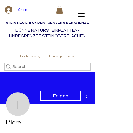
Anmelden
STEIN NEU ERFUNDEN – JENSEITS DER GRENZE
DÜNNE NATURSTEINPLATTEN-
UNBEGRENZTE STEINOBERFLÄCHEN
lightweight stone panels
Search
Weitere Optionen
Folgen
i.flore
i.flore