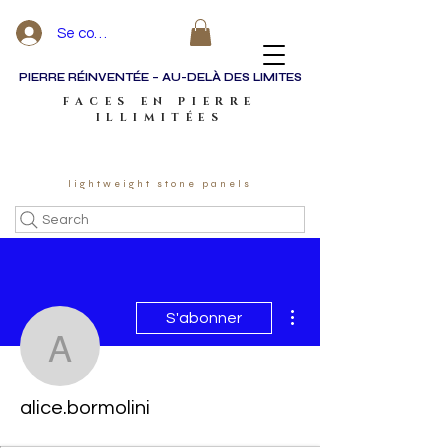
Se connecter
PIERRE RÉINVENTÉE – AU-DELÀ DES LIMITES
FACES EN PIERRE
ILLIMITÉES
lightweight stone panels
Search
Plus d'actions
S'abonner
alice.bormolini
alice.bormolini