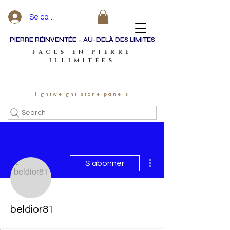
Se connecter
PIERRE RÉINVENTÉE – AU-DELÀ DES LIMITES
FACES EN PIERRE
ILLIMITÉES
lightweight stone panels
Search
Plus d'actions
S'abonner
beldior81