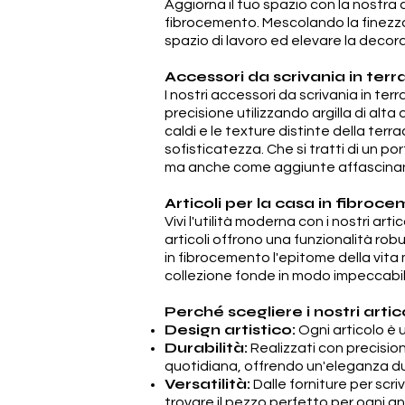
Aggiorna il tuo spazio con la nostra a
fibrocemento. Mescolando la finezza 
spazio di lavoro ed elevare la decor
Accessori da scrivania in ter
I nostri accessori da scrivania in te
precisione utilizzando argilla di alta
caldi e le texture distinte della ter
sofisticatezza. Che si tratti di un p
ma anche come aggiunte affascinanti
Articoli per la casa in fibroc
Vivi l'utilità moderna con i nostri a
articoli offrono una funzionalità rob
in fibrocemento l'epitome della vita 
collezione fonde in modo impeccabil
Perché scegliere i nostri arti
Design artistico:
Ogni articolo è u
Durabilità:
Realizzati con precisione
quotidiana, offrendo un'eleganza du
Versatilità:
Dalle forniture per scri
trovare il pezzo perfetto per ogni a