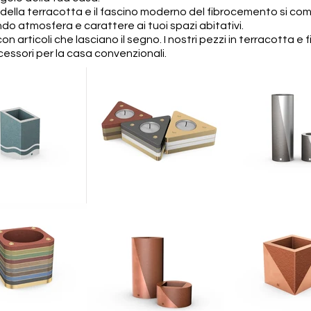
di della terracotta e il fascino moderno del fibrocemento si co
do atmosfera e carattere ai tuoi spazi abitativi.
on articoli che lasciano il segno. I nostri pezzi in terracott
ccessori per la casa convenzionali.