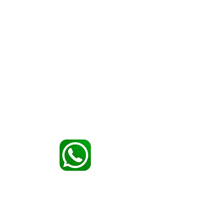
ramica
ramica_global
mpany/duramica
amica
uTube
Niente chiamate tramite WhatsApp — solo
chat
CONTATTI