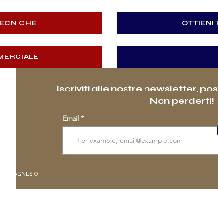
TECNICHE
OTTIENI 
MERCIALE
Iscriviti alle nostre newsletter, po
Non perderti!
Email
O
PANSO
 DI MAGNESIO
ILLUMINATO
ETROILLUMINATA
SEGUI