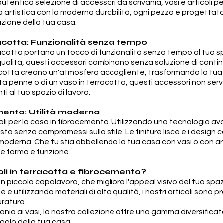
utentica selezione di accessori da scrivania, vasi e articoli pe
artistica con la moderna durabilità, ogni pezzo è progettato c
azione della tua casa.
racotta: Funzionalità senza tempo
rracotta portano un tocco di funzionalità senza tempo al tuo sp
 qualità, questi accessori combinano senza soluzione di continui
racotta creano un'atmosfera accogliente, trasformando la tua sc
orta penne o di un vaso in terracotta, questi accessori non se
 al tuo spazio di lavoro.
emento: Utilità moderna
rticoli per la casa in fibrocemento. Utilizzando una tecnologia 
usta senza compromessi sullo stile. Le finiture lisce e i desig
moderna. Che tu stia abbellendo la tua casa con vasi o con arti
e forma e funzione.
coli in terracotta e fibrocemento?
n piccolo capolavoro, che migliora l'appeal visivo del tuo spaz
 e utilizzando materiali di alta qualità, i nostri articoli sono p
ratura.
vania ai vasi, la nostra collezione offre una gamma diversificat
ngolo della tua casa.