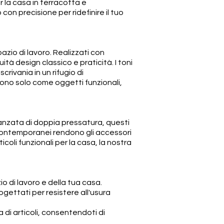
r la casa in terracotta e
on precisione per ridefinire il tuo
azio di lavoro. Realizzati con
tà design classico e praticità. I toni
rivania in un rifugio di
rvono solo come oggetti funzionali,
avanzata di doppia pressatura, questi
n contemporanei rendono gli accessori
coli funzionali per la casa, la nostra
io di lavoro e della tua casa.
rogettati per resistere all'usura
a di articoli, consentendoti di