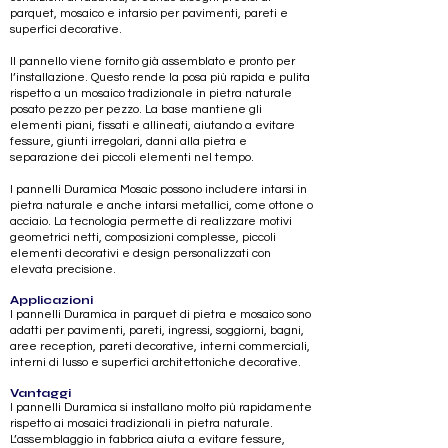
parquet, mosaico e intarsio per pavimenti, pareti e
superfici decorative.
Il pannello viene fornito già assemblato e pronto per
l’installazione. Questo rende la posa più rapida e pulita
rispetto a un mosaico tradizionale in pietra naturale
posato pezzo per pezzo. La base mantiene gli
elementi piani, fissati e allineati, aiutando a evitare
fessure, giunti irregolari, danni alla pietra e
separazione dei piccoli elementi nel tempo.
I pannelli Duramica Mosaic possono includere intarsi in
pietra naturale e anche intarsi metallici, come ottone o
acciaio. La tecnologia permette di realizzare motivi
geometrici netti, composizioni complesse, piccoli
elementi decorativi e design personalizzati con
elevata precisione.
Applicazioni
I pannelli Duramica in parquet di pietra e mosaico sono
adatti per pavimenti, pareti, ingressi, soggiorni, bagni,
aree reception, pareti decorative, interni commerciali,
interni di lusso e superfici architettoniche decorative.
Vantaggi
I pannelli Duramica si installano molto più rapidamente
rispetto ai mosaici tradizionali in pietra naturale.
L’assemblaggio in fabbrica aiuta a evitare fessure,