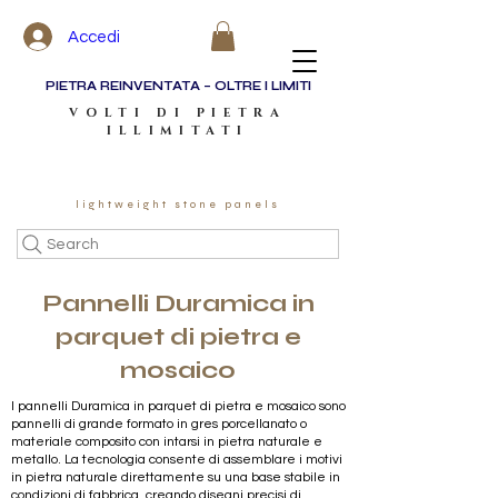
Accedi
PIETRA REINVENTATA – OLTRE I LIMITI
VOLTI DI PIETRA
ILLIMITATI
lightweight stone panels
Search
Pannelli Duramica in
parquet di pietra e
mosaico
I pannelli Duramica in parquet di pietra e mosaico sono
pannelli di grande formato in gres porcellanato o
materiale composito con intarsi in pietra naturale e
metallo. La tecnologia consente di assemblare i motivi
in pietra naturale direttamente su una base stabile in
condizioni di fabbrica, creando disegni precisi di