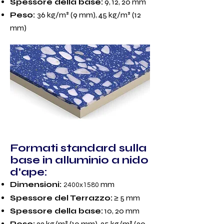
Spessore della base:
9, 12, 20 mm
Peso:
36 kg/m² (9 mm), 45 kg/m² (12
mm)
Formati standard sulla
base in alluminio a nido
d'ape:
Dimensioni:
mm
2400x1580
Spessore del Terrazzo:
≥ 5 mm
Spessore della base:
10, 20 mm
Peso:
22 kg/m² (10 mm), 25 kg/m² (20