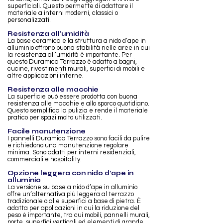
superficiali. Questo permette di adattare il
materiale a interni moderni, classici o
personalizzati.
Resistenza all'umidità
La base ceramica e la struttura a nido d’ape in
alluminio offrono buona stabilità nelle aree in cui
la resistenza all’umidità è importante. Per
questo Duramica Terrazzo è adatto a bagni,
cucine, rivestimenti murali, superfici di mobili e
altre applicazioni interne.
Resistenza alle macchie
La superficie può essere prodotta con buona
resistenza alle macchie e allo sporco quotidiano.
Questo semplifica la pulizia e rende il materiale
pratico per spazi molto utilizzati.
Facile manutenzione
I pannelli Duramica Terrazzo sono facili da pulire
e richiedono una manutenzione regolare
minima. Sono adatti per interni residenziali,
commerciali e hospitality.
Opzione leggera con nido d’ape in
alluminio
La versione su base a nido d’ape in alluminio
offre un’alternativa più leggera al terrazzo
tradizionale o alle superfici a base di pietra. È
adatta per applicazioni in cui la riduzione del
peso è importante, tra cui mobili, pannelli murali,
porte, superfici verticali ed elementi di grande