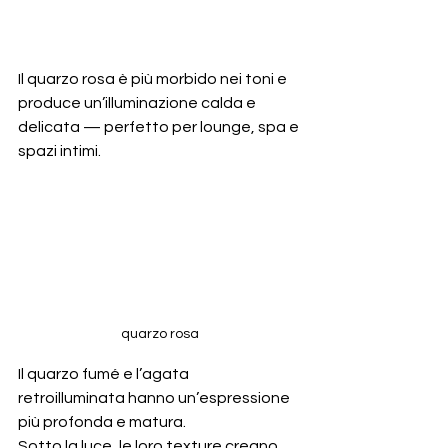
Il quarzo rosa è più morbido nei toni e 
produce un’illuminazione calda e 
delicata — perfetto per lounge, spa e 
spazi intimi.
quarzo rosa
Il quarzo fumé e l’agata 
retroilluminata hanno un’espressione 
più profonda e matura.
Sotto la luce, le loro texture creano 