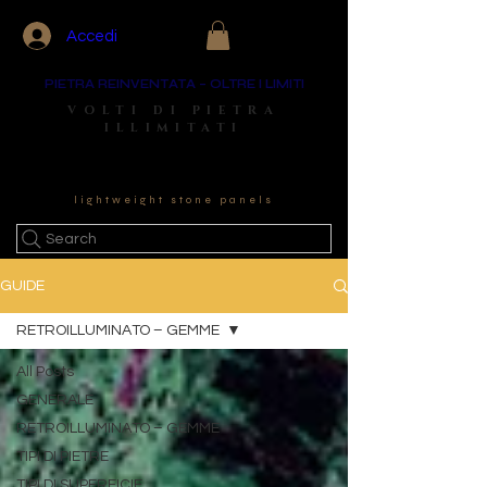
Accedi
PIETRA REINVENTATA – OLTRE I LIMITI
VOLTI DI PIETRA
ILLIMITATI
lightweight stone panels
Search
GUIDE
RETROILLUMINATO – GEMME
All Posts
GENERALE
RETROILLUMINATO – GEMME
TIPI DI PIETRE
TIPI DI SUPERFICIE