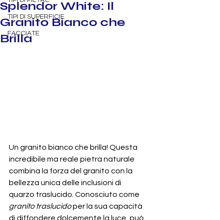
TIPI DI PIETRE
Splendor White: Il
TIPI DI SUPERFICIE
Granito Bianco che
FACCIATE
Brilla
Un granito bianco che brilla! Questa 
incredibile ma reale pietra naturale 
combina la forza del granito con la 
bellezza unica delle inclusioni di 
quarzo traslucido. Conosciuto come 
granito traslucido
 per la sua capacità 
di diffondere dolcemente la luce, può 