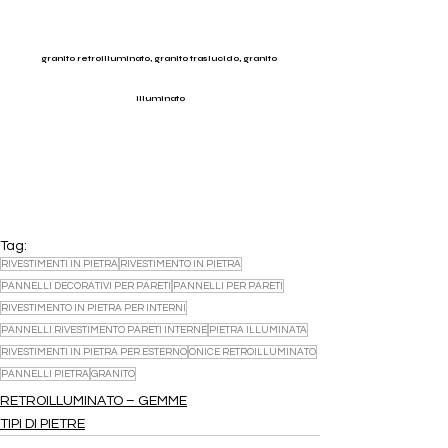
granito retroilluminato, granito traslucido, granito 
illuminato
Tag:
RIVESTIMENTI IN PIETRA
RIVESTIMENTO IN PIETRA
PANNELLI DECORATIVI PER PARETI
PANNELLI PER PARETI
RIVESTIMENTO IN PIETRA PER INTERNI
PANNELLI RIVESTIMENTO PARETI INTERNE
PIETRA ILLUMINATA
RIVESTIMENTI IN PIETRA PER ESTERNO
ONICE RETROILLUMINATO
PANNELLI PIETRA
GRANITO
RETROILLUMINATO – GEMME
TIPI DI PIETRE