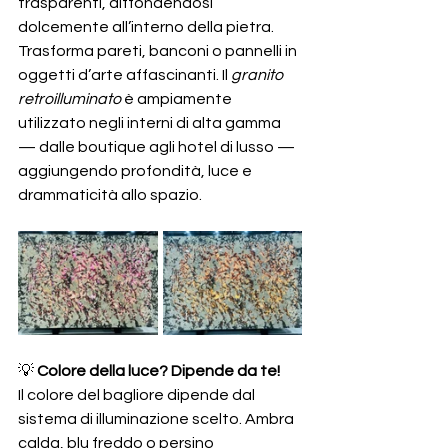
trasparenti, diffondendosi 
dolcemente all’interno della pietra. 
Trasforma pareti, banconi o pannelli in 
oggetti d’arte affascinanti. Il 
granito 
retroilluminato
 è ampiamente 
utilizzato negli interni di alta gamma 
— dalle boutique agli hotel di lusso — 
aggiungendo profondità, luce e 
drammaticità allo spazio.
💡 
Colore della luce? Dipende da te!
Il colore del bagliore dipende dal 
sistema di illuminazione scelto. Ambra 
calda, blu freddo o persino 