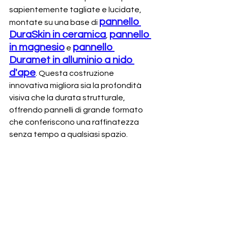
sapientemente tagliate e lucidate, 
pannello 
montate su una base di 
DuraSkin
 in ceramica
pannello 
, 
in 
magn
esio
pannello 
 e 
D
uram
et in alluminio a nido 
d'ape
. Questa costruzione 
innovativa migliora sia la profondità 
visiva che la durata strutturale, 
offrendo pannelli di grande formato 
che conferiscono una raffinatezza 
senza tempo a qualsiasi spazio.