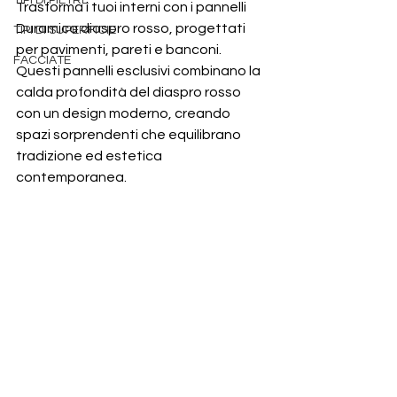
TIPI DI PIETRE
Trasforma i tuoi interni con i pannelli 
Duramica diaspro rosso, progettati 
TIPI DI SUPERFICIE
per pavimenti, pareti e banconi. 
FACCIATE
Questi pannelli esclusivi combinano la 
calda profondità del diaspro rosso 
con un design moderno, creando 
spazi sorprendenti che equilibrano 
tradizione ed estetica 
contemporanea.