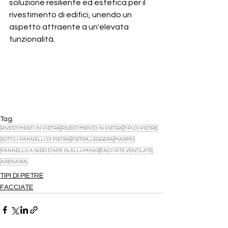
soluzione resiliente ed estetica per il 
rivestimento di edifici, unendo un 
aspetto attraente a un'elevata 
funzionalità.
Tag:
RIVESTIMENTI IN PIETRA
RIVESTIMENTO IN PIETRA
TIPI DI PIETRE
SOTTILI PANNELLI DI PIETRA
PIETRA LEGGERA
MARMO
PANNELLO A NIDO D'APE IN ALLUMINIO
FACCIATE VENTILATE
ARENARIA
TIPI DI PIETRE
FACCIATE