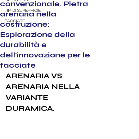
TIPI DI PIETRE
convenzionale. Pietra
TIPI DI SUPERFICIE
arenaria nella
FACCIATE
costruzione:
Esplorazione della
durabilità e
dell'innovazione per le
facciate
ARENARIA VS 
ARENARIA NELLA 
VARIANTE 
DURAMICA.