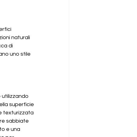
fici 
oni naturali 
ca di 
no uno stile 
utilizzando 
lla superficie 
 e texturizzata 
ure sabbiate 
to e una 