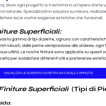
a, dove ogni progetto si trasforma in un'opera d'arte u
tra naturale. Specializzati in soluzioni su misura, realizzi
sfare sia le vostre esigenze estetiche che funzionali.
iture Superficiali:
asta gamma di tipi di pietre, ognuno con caratteristich
iti robusti, dalle pietre semipreziose alle ardesie, ogni t
 sua utilità. Le nostre finiture sono applicate su questi vari
elta per soddisfare differenti stili e preferenze esteti
VISUALIZZA LE SUPERFICI IN PIETRA NATURALE COMPLETE
initure Superficiali 
 (Tipi di P
cida: