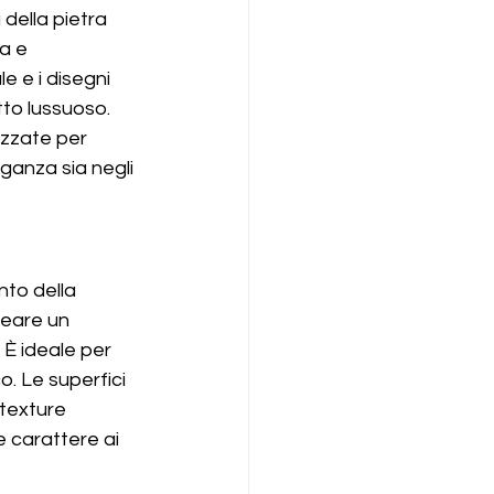
 della pietra 
a e 
e e i disegni 
to lussuoso. 
izzate per 
ganza sia negli 
nto della 
reare un 
 È ideale per 
. Le superfici 
texture 
 carattere ai 