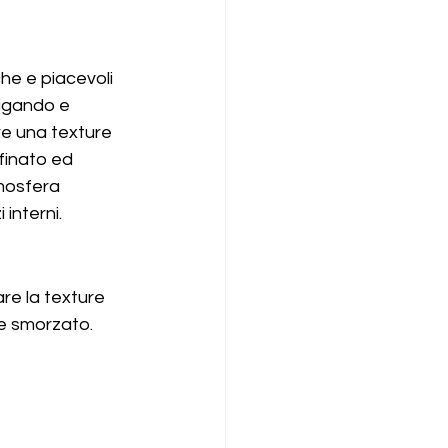
he e piacevoli 
vigando e 
re una texture 
finato ed 
mosfera 
interni.
re la texture 
 e smorzato.