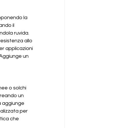
toponendo la 
ndo il 
ndola ruvida. 
esistenza allo 
r applicazioni 
 Aggiunge un 
ee o solchi 
 creando un 
a aggiunge 
alizzata per 
tica che 