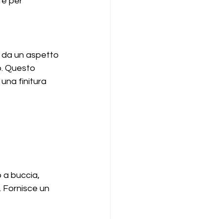
te per 
a da un aspetto 
o. Questo 
una finitura 
 a buccia, 
. Fornisce un 