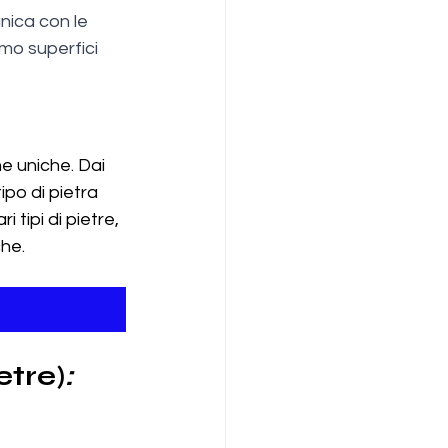
nica con le 
amo superfici 
e uniche. Dai 
ipo di pietra 
 tipi di pietre, 
che.
ietre)
: