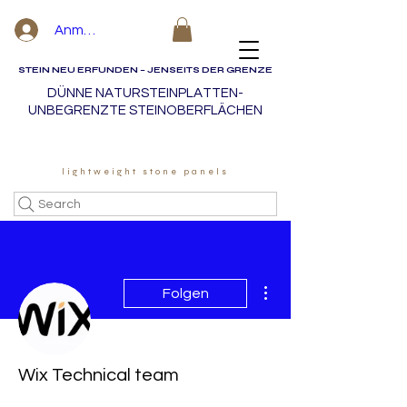
Anmelden
STEIN NEU ERFUNDEN – JENSEITS DER GRENZE
DÜNNE NATURSTEINPLATTEN-
UNBEGRENZTE STEINOBERFLÄCHEN
lightweight stone panels
Search
Weitere Optionen
Folgen
Wix Technical team