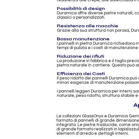
resistenza alle crepe, alle sollecitazioni
Possibilità di design
Duramica offre diverse pietre naturali, col
classici o personalizzati.
Resistenza alle macchie
Grazie alla sua struttura non porosa, Du
Bassa manutenzione
I pannelli in pietra Duramica richiedono 
tempi di pulizia e i costi di manutenzione
Riduzione dei rifiuti
La produzione in fabbrica e il taglio prec
pietra naturale in cantiere. Questo può anc
Efficienza dei Costi
Il peso ridotto dei pannelli Duramica può 
minori esigenze di manutenzione possono r
I pannelli leggeri Duramica per interni s
naturale, peso ridotto, struttura stabile
A
Le collezioni GlassOnyx e Duramica GemSto
formato di pannelli di grande dimensione. 
integrata. Le pietre traslucide, come onice
di grande formato realizzati in lapislazzul
elementi d’arredo e dettagli interni.