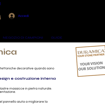
I
Visualizza punti
Accedi
NEGOZIO DI CAMPIONI
GUIDE
mica
rchitettoniche decorative quando sono
design e costruzione interna
 lastre massicce in pietra naturale.
mentazione.
del pannello aiuta a migliorare la