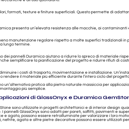
 meccaniche e all’uso quotidiano.
ori, formati, texture e finiture superficiali. Questo permette di adattar
ramica presenta un’elevata resistenza alle macchie, ai contaminanti e
meno manutenzione regolare rispetto a molte superfici tradizionali in p
 a lungo termine.
iso dei pannelli Duramica aiutano a ridurre lo spreco di materiale rispe
he semplificare la pianificazione del progetto e ridurre rifiuti di costru
diminuire i costi di trasporto, movimentazione e installazione. Un’inst
endere il materiale più efficiente durante l’intero ciclo del progetto
ono un’alternativa pratica alla pietra naturale massiccia per applicazi
 e montaggio più semplice.
pplicazioni di GlassOnyx e Duramica GemSto
ne sono utilizzate in progetti architettonici e di interior design qu
I pannelli GlassOnyx sono adatti per pareti, soffitti, pavimenti e supe
 e agata, possono essere retroilluminate per valorizzare i loro motivi na
i, nefrite, agata e altre pietre decorative possono essere utilizzati per 