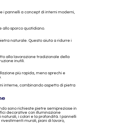
e i pannelli a concept di interni moderni,
 allo sporco quotidiano.
ietra naturale. Questo aiuta a ridurre i
tto alla lavorazione tradizionale della
zione inutili.
allazione più rapida, meno sprechi e
.
oni interne, combinando aspetto di pietra
ne
ando sono richieste pietre semipreziose in
rfici decorative con illuminazione
turali, i colori e la profondità. I pannelli
rivestimenti murali, piani di lavoro,