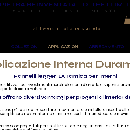
PIETRA REINVENTATA – OLTRE I LIMIT
VOLTI DI PIETRA ILLIMITATI
lightweight stone panels
I
COLLEZIONI
APPLICAZIONI
ARREDAMENTO
licazione Interna Dura
Pannelli leggeri Duramica per interni
ono utilizzati per rivestimenti murali, elementi d’arredo e superfici a
aspetto di pietra naturale.
 offrono diversi vantaggi per progetti di interior 
a sono più facili da trasportare, movimentare e installare rispetto alle
semplificare i lavori interni e diminuire i costi di manodopera e movi
mica sono progettati per un utilizzo stabile negli interni. La struttura 