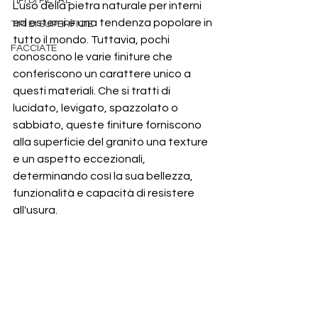
TIPI DI PIETRE
L'uso della pietra naturale per interni 
ed esterni è una tendenza popolare in 
TIPI DI SUPERFICIE
tutto il mondo. Tuttavia, pochi 
FACCIATE
conoscono le varie finiture che 
conferiscono un carattere unico a 
questi materiali. Che si tratti di 
lucidato, levigato, spazzolato o 
sabbiato, queste finiture forniscono 
alla superficie del granito una texture 
e un aspetto eccezionali, 
determinando così la sua bellezza, 
funzionalità e capacità di resistere 
all'usura.