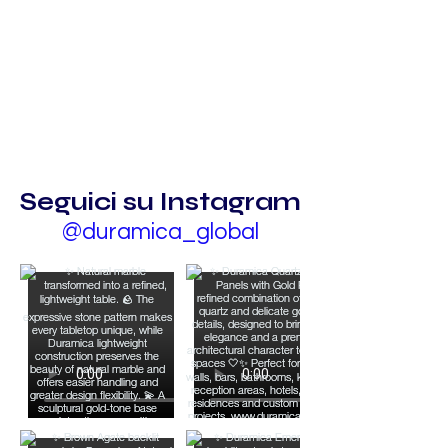
Seguici su Instagram
@duramica_global
Superficie In Pietra Acid
Wash : Ottenere Una
Finitura Testurizzata E
Invecchiata In Pietra