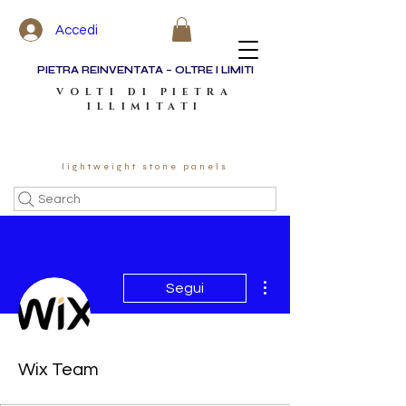
Accedi
PIETRA REINVENTATA – OLTRE I LIMITI
VOLTI DI PIETRA
ILLIMITATI
lightweight stone panels
Search
Altre azioni
Segui
Wix Team