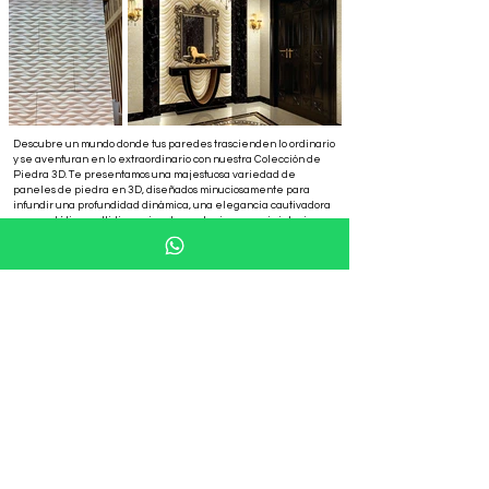
Descubre un mundo donde tus paredes trascienden lo ordinario
y se aventuran en lo extraordinario con nuestra Colección de
Piedra 3D. Te presentamos una majestuosa variedad de
paneles de piedra en 3D, diseñados minuciosamente para
infundir una profundidad dinámica, una elegancia cautivadora
y una estética multidimensional a cualquier espacio interior o
exterior.
Los paneles de piedra 3D de Duramica son paneles de piedra
natural con una superficie texturizada. Estos paneles son muy
populares para revestimientos de piedra natural, ya que
atraen de inmediato la atención y establecen el ambiente en
cualquier interior. Las superficies de los paneles 3D pueden
tener cualquier textura: ondas suaves, rayas, elementos
gráficos o patrones, lo que permite crear una variedad infinita
de diseños. Por lo tanto, no hay límites de diseño
Los paneles de piedra en 3D ofrecen la posibilidad de decorar
toda una pared o crear un acento en una pequeña superficie,
como un salpicadero de cocina, una barra, resaltar un área de
recepción o un grupo de entrada. Además, gracias al patrón
gráfico, los paneles permiten ajustar los volúmenes: las rayas
verticales pueden ayudar a elevar el techo, mientras que las