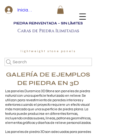
Iniciar sesión
PIEDRA REINVENTADA – SIN LÍMITES
Caras de Piedra Ilimitadas
lightweight stone panels
Search
GALERÍA DE EJEMPLOS
DE PIEDRA EN 3D
Los paneles Duramica 3D Stone son paneles de piedra
natural con una superficie texturizada en relieve. Se
utilizan para revestimiento de paredes interiores y
exteriores cuando el proyecto requiere un efecto visual
más marcado que una superficie de piedra plana. La
textura puede producirse en diferentes formas,
incluyendo ondas suaves, líneas, patrones geométricos,
elementos gráficos y diseños de relieve personalizados.
Los paneles de piedra 3D son adecuados para paredes