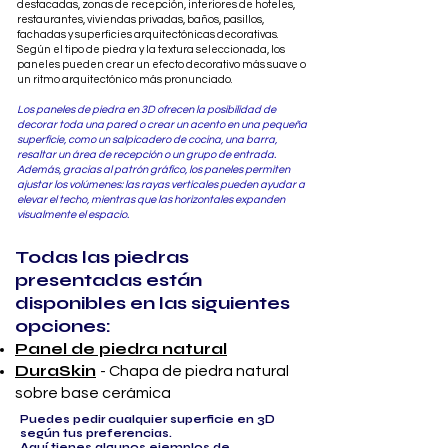
destacadas, zonas de recepción, interiores de hoteles,
restaurantes, viviendas privadas, baños, pasillos,
fachadas y superficies arquitectónicas decorativas.
Según el tipo de piedra y la textura seleccionada, los
paneles pueden crear un efecto decorativo más suave o
un ritmo arquitectónico más pronunciado.
Los paneles de piedra en 3D ofrecen la posibilidad de
decorar toda una pared o crear un acento en una pequeña
superficie, como un salpicadero de cocina, una barra,
resaltar un área de recepción o un grupo de entrada.
Además, gracias al patrón gráfico, los paneles permiten
ajustar los volúmenes: las rayas verticales pueden ayudar a
elevar el techo, mientras que las horizontales expanden
visualmente el espacio.
Todas las piedras
presentadas están
disponibles en las siguientes
opciones:
Panel de piedra natural
DuraSkin
- Chapa de piedra natural
sobre base cerámica
Puedes pedir cualquier superficie en 3D
según tus preferencias.
Aquí tienes algunos ejemplos de