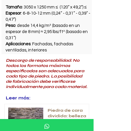
Tamaño
: 3050 x 1250 mm ≤ (120” x 49,2”) ≤
Espesor
: 6-8-10-12 mm (0,24” - 0,31” - 0,39” -
0,47”)
Peso
: desde 14,4 kg/m² (basado en un
espesor de 8 mm) ≈ 2,95 lbs/ft² (basado en
0,31”)
Aplicaciones
: Fachadas, fachadas
ventiladas, interiores
Descargo de responsabilidad: No
todos los formatos máximos
especificados son adecuados para
cada tipo de piedra. La posibilidad
de fabricación debe verificarse
individualmente para cada material.
Leer más:
Piedra de cara
dividida: belleza
natural texturizada
para tu hogar y