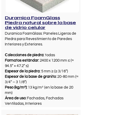
Duramica FoamGlass
Piedra natural sobre la base
de vidrio celular
Duramica FoamGlass: Paneles Ligeros de
Piedra para Revestimiento de Paredes
Interiores y Exteriores.
Сolecciones de piedra:
todas
Formatos estándar:
2400 x 1200 mm ≤ (≈
94.5″ × 47.2″ ≤)
Espesor de la piedra:
5 mm ≥ (≥ 3/16″)
Espesor de la base de granito:
20-80 mm (≈
3/4″ – 3 1/8″)
Peso (kg/m²):
13 kg/m² (en la base de 20
mm)
Área de uso:
Fachadas, Fachadas
Ventiladas, Interiores