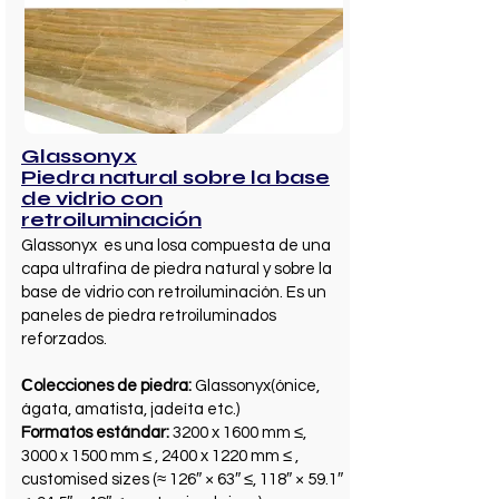
Glassonyx
Piedra natural sobre la base
de vidrio con
retroiluminación
Glassonyx es una losa compuesta de una
capa ultrafina de piedra natural y sobre la
base de vidrio con retroiluminación. Es un
paneles de piedra retroiluminados
reforzados.
Сolecciones de piedra:
Glassonyx(ónice,
ágata, amatista, jadeíta etc.)
Formatos estándar:
3200 x 1600 mm ≤,
3000 x 1500 mm ≤ , 2400 x 1220 mm ≤ ,
customised sizes (≈ 126″ × 63″ ≤, 118″ × 59.1″