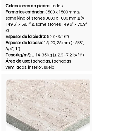
Сolecciones de piedra:
todas
Formatos estándar:
3500 x 1500 mm ≤,
some kind of stones 3800 x 1800 mm ≤ (≈
149.6″ × 59.1″ ≤, some stones 149.6″ × 70.9″
≤)
Espesor de la piedra:
5 ≥ (≥ 3/16″)
Espesor de la base:
15, 20, 25 mm (≈ 5/8″,
3/4″, 1″)
Peso (kg/m²):
± 14-35 kg (± 2.9–7.2 lb/ft²)
Área de uso:
fachadas, fachadas
ventiladas
, interior, suelo