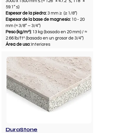
3000 x 1500 mm ≤ (≈ 126″ × 47.2″ ≤, 118″ ×
59.1″ ≤)
Espesor de la piedra:
3 mm ≥ (≥ 1/8″)
Espesor de la base de magnesio:
10 - 20
mm (≈ 3/8″ – 3/4″)
Peso (kg/m²):
13 kg (basado en 20 mm) / ≈
2.66 lb/ft² (basado en un grosor de 3/4″)
Área de uso:
Interiores
DuraStone