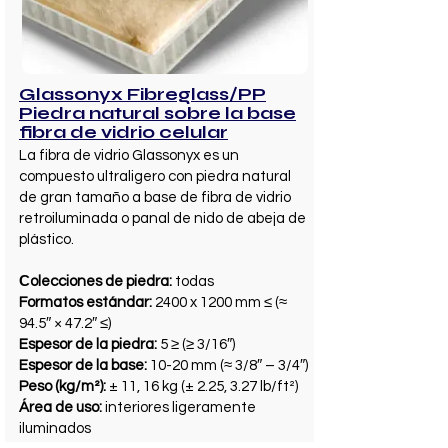
Glassonyx Fibreglass/PP
Piedra natural sobre la base
fibra de vidrio celular
La fibra de vidrio Glassonyx es un
compuesto ultraligero con piedra natural
de gran tamaño a base de fibra de vidrio
retroiluminada o panal de nido de abeja de
plástico.
Сolecciones de piedra:
todas
Formatos estándar:
2400 x 1200 mm ≤ (≈
94.5″ × 47.2″ ≤)
Espesor de la piedra:
5 ≥ (≥ 3/16″)
Espesor de la base:
10-20 mm (≈ 3/8″ – 3/4″)
Peso (kg/m²):
± 11, 16 kg (± 2.25, 3.27 lb/ft²)
Área de uso:
interiores ligeramente
iluminados