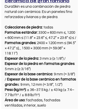
cerámica de gran tamaño
DuraSkin es una combinación de piedra
natural con cerámica. Es un paneles fino
reforzados y livianos y de piedra.
Colecciones de piedra:
todas
Formatos estándar:
3300 × 600 mm ≤, 1200
× 600 mm ≤ (11.8″ × 23.6″ ≤, 47.2″ × 23.6″ ≤) ≤ /
Formatos grandes:
2400 × 1200 mm ≤ (94.5″
× 47.2″ ≤), , 1500 × 3000 mm (≈ 59.06″ ×
118.11″)
Espesor de la piedra:
3 mm ≥ (≥ 1/8″) /
Espesor de la piedra en formatos grandes
:
5 mm ≥ (≥ 3/16″)
Espesor de la base cerámica
: 9 mm (≈ 3/8″)
/
Espesor de la base cerámica en formatos
grande
s: 9 mm, 12 mm (≈ 3/8″, 1/2″)
Peso (kg/m²):
± 36–37.5 kg / ± 43 kg (± 7.4–
7.7 lb/ft² / ± 8.8 lb/ft²)
Área de uso:
fachadas, fachadas
ventiladas, interior, suelo