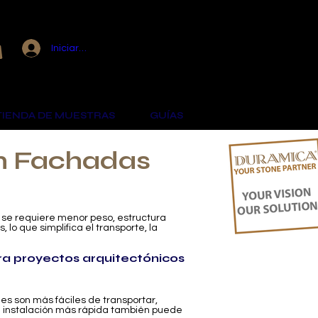
Ver puntos
Iniciar sesión
TIENDA DE MUESTRAS
GUÍAS
en Fachadas
o se requiere menor peso, estructura
lo que simplifica el transporte, la
ra proyectos arquitectónicos
les son más fáciles de transportar,
na instalación más rápida también puede