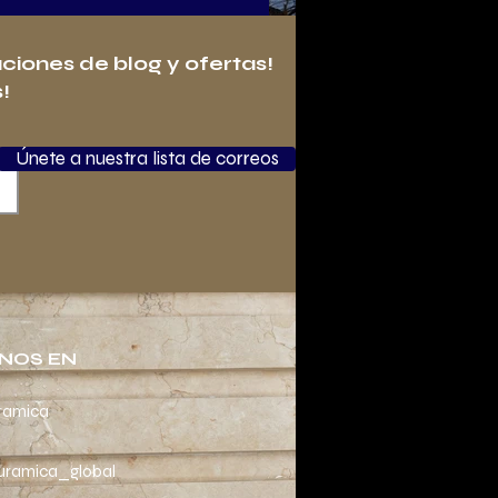
aciones de blog y ofertas!
!
Únete a nuestra lista de correos
NOS EN
ramica
ramica_global