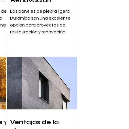
de
Renovación
 de
a de
Los paneles de piedra ligera
ra
Duramica son una excelente
una
opción para proyectos de
restauración y renovación
s y
Ventajas de la