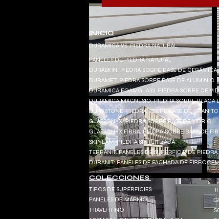
INICIO
DURAMICA VS. PIEDRA NATURAL
PANELES DE PIEDRA NATURAL
DURASKIN. PIEDRA SOBRE BASE DE CERÁMICA
DURAMET. PIEDRA SOBRE BASE DE ALUMINIO
DURAMICA FOAMGLASS. PIEDRA SOBRE DE VI
DURAMICA MAGNESIO. PIEDRA SOBRE PLACA 
DURASTONE. PIEDRA SOBRE BASE DE GRANITO
GLASSONYX. PIEDRA SOBRE BASE DE VIDRIO
GLASSONYX FIBRA. PIEDRA SOBRE BASE DE FI
SKINLAM. PIEDRA SINTERIZADA
TERRANIT. PANELES DE SUPERFICIE DE PIEDRA
DURANIT: PANELES DE FACHADA DE FIBROC
COLECCIONES
TIPOS DE SUPERFICIES
T
PANELES DE MÁRMOL
G
TRAVERTINO
S