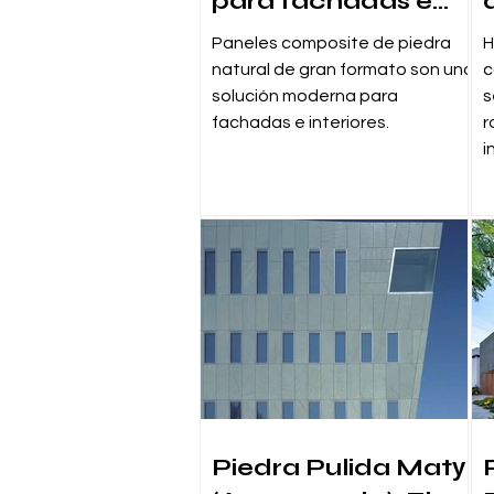
para fachadas e
interiores
Paneles composite de piedra
H
natural de gran formato son una
c
solución moderna para
s
fachadas e interiores.
r
i
Piedra Pulida Matу