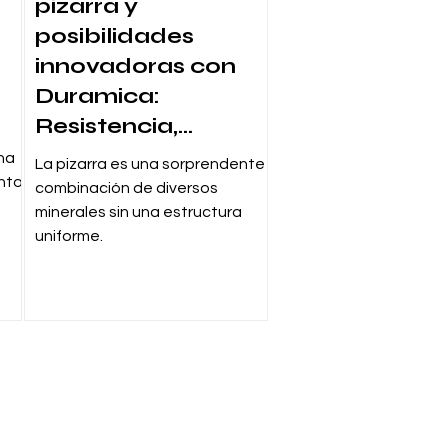
pizarra y
posibilidades
innovadoras con
Duramica:
Resistencia,
Durabilidad y
na
La pizarra es una sorprendente
Estética en una
entos
combinación de diversos
Solución
minerales sin una estructura
uniforme.