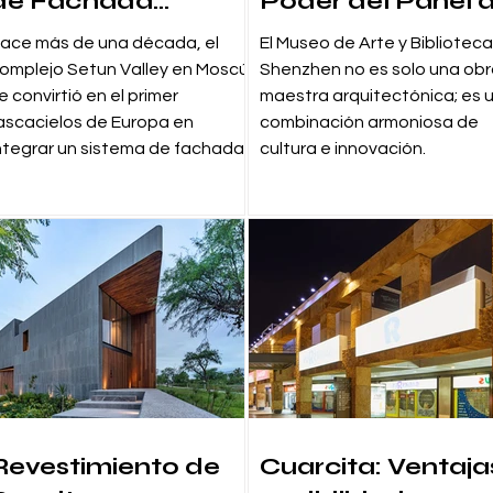
de Fachada
Poder del Panel 
Ventilada de
Aluminio de Nido
ace más de una década, el
El Museo de Arte y Bibliotec
Mármol Natural —
Abeja DuraMet -
omplejo Setun Valley en Moscú
Shenzhen no es solo una ob
Complejo Setun
Revestimiento de
e convirtió en el primer
maestra arquitectónica; es 
ascacielos de Europa en
combinación armoniosa de
Valley en Moscú
Piedra Natural
ntegrar un sistema de fachada
cultura e innovación.
Ligera
Revestimiento de
Cuarcita: Ventaja