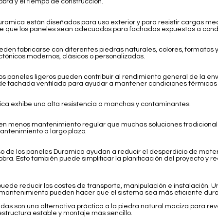
bra y el tiempo de construcción.
uramica están diseñados para uso exterior y para resistir cargas m
hace que los paneles sean adecuados para fachadas expuestas a condi
en fabricarse con diferentes piedras naturales, colores, formatos y
ctónicos modernos, clásicos o personalizados.
s paneles ligeros pueden contribuir al rendimiento general de la en
de fachada ventilada para ayudar a mantener condiciones térmicas es
ica exhibe una alta resistencia a manchas y contaminantes.
en menos mantenimiento regular que muchas soluciones tradicionale
antenimiento a largo plazo.
iso de los paneles Duramica ayudan a reducir el desperdicio de mate
bra. Esto también puede simplificar la planificación del proyecto y r
uede reducir los costes de transporte, manipulación e instalación. 
antenimiento pueden hacer que el sistema sea más eficiente durant
das son una alternativa práctica a la piedra natural maciza para re
structura estable y montaje más sencillo.