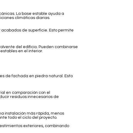
ecánicas. La base estable ayuda a
ciones climáticas diarias.
 acabados de superficie. Esto permite
volvente del edificio. Pueden combinarse
tables en el interior.
s de fachada en piedra natural. Esto
rial en comparación con el
educir residuos innecesarios de
Una instalación más rápida, menos
e todo el ciclo del proyecto.
vestimientos exteriores, combinando