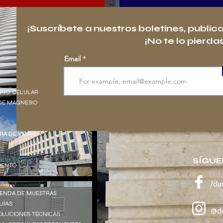
¡Suscríbete a nuestros boletines, public
¡No te lo pierdas
Email
DRIO CELULAR
DE MAGNESIO
BRA DE VIDRIO
SÍGUE
EMENTO
/du
IENDA DE MUESTRAS
UÍAS
@du
OLUCIONES TÉCNICAS