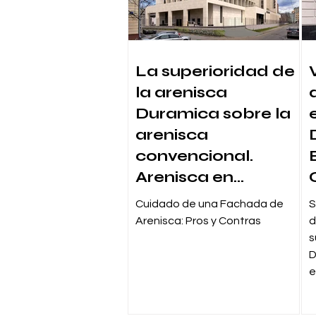
La superioridad de
la arenisca
Duramica sobre la
arenisca
convencional.
Arenisca en
Construcción:
Cuidado de una Fachada de
S
Explorando
Arenisca: Pros y Contras
d
Durabilidad e
s
D
Innovación para
e
Fachadas