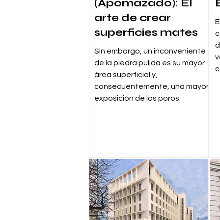
(Apomazado): El
arte de crear
E
superficies mates
c
d
Sin embargo, un inconveniente
v
de la piedra pulida es su mayor
c
área superficial y,
consecuentemente, una mayor
exposición de los poros.