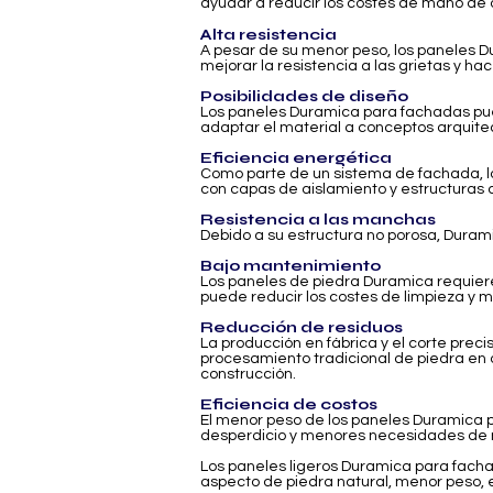
ayudar a reducir los costes de mano de o
Alta resistencia
A pesar de su menor peso, los paneles D
mejorar la resistencia a las grietas y 
Posibilidades de diseño
Los paneles Duramica para fachadas pued
adaptar el material a conceptos arquite
Eficiencia energética
Como parte de un sistema de fachada, lo
con capas de aislamiento y estructuras 
Resistencia a las manchas
Debido a su estructura no porosa, Duram
Bajo mantenimiento
Los paneles de piedra Duramica requier
puede reducir los costes de limpieza y m
Reducción de residuos
La producción en fábrica y el corte prec
procesamiento tradicional de piedra en o
construcción.
Eficiencia de costos
El menor peso de los paneles Duramica p
desperdicio y menores necesidades de m
Los paneles ligeros Duramica para facha
aspecto de piedra natural, menor peso, e