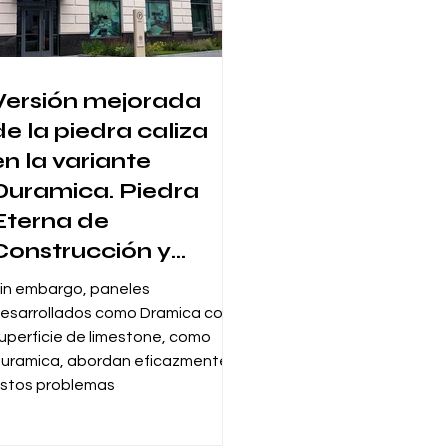
Versión mejorada
de la piedra caliza
en la variante
Duramica. Piedra
Eterna de
Construcción y
Estética
in embargo, paneles
esarrollados como Dramica con
uperficie de limestone, como
uramica, abordan eficazmente
stos problemas