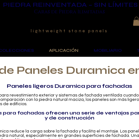
PIEDRA REINVENTADA – SIN LÍMITES
Caras de Piedra Ilimitadas
lightweight stone panels
COLECCIONES
APLICACIÓN
MOBILIARIO
 de Paneles Duramica 
Paneles ligeros Duramica para fachadas
n para revestimiento exterior y sistemas de fachada ventilada cuand
omparación con la piedra natural maciza, los paneles son más ligeros, 
 de edificios.
a para fachadas ofrecen una serie de ventajas pa
y de construcción
mica reduce la carga sobre la fachada y facilita el montaje. Los pane
 piedra natural, especialmente en grandes superficies de fachada. U