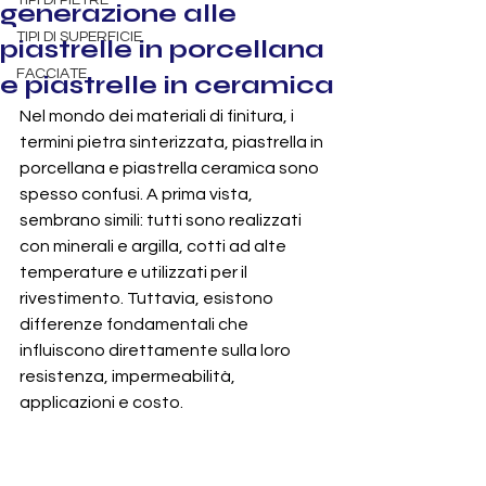
TIPI DI PIETRE
generazione alle
TIPI DI SUPERFICIE
piastrelle in porcellana
FACCIATE
e piastrelle in ceramica
Nel mondo dei materiali di finitura, i 
termini pietra sinterizzata, piastrella in 
porcellana e piastrella ceramica sono 
spesso confusi. A prima vista, 
sembrano simili: tutti sono realizzati 
con minerali e argilla, cotti ad alte 
temperature e utilizzati per il 
rivestimento. Tuttavia, esistono 
differenze fondamentali che 
influiscono direttamente sulla loro 
resistenza, impermeabilità, 
applicazioni e costo.