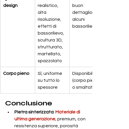
design
realistico, 
buon 
alta 
dettaglio, 
risoluzione, 
alcuni 
effetti di 
bassorilievi
bassorilievo, 
scultura 3D, 
strutturato, 
martellato, 
spazzolato
Corpo pieno
SÌ, uniforme 
Disponibile 
su tutto lo 
(corpo pieno 
spessore
o smaltato)
Conclusione
Pietra sinterizzata
: 
Materiale di 
ultima generazione
, premium, con 
resistenza superiore, porosità 