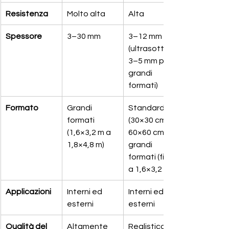
Resistenza
Molto alta
Alta
Spessore
3–30 mm
3–12 mm 
(ultrasottile 
3–5 mm per 
grandi 
formati)
Formato
Grandi 
Standard 
formati 
(30×30 cm, 
(1,6×3,2 m a 
60×60 cm) a 
1,8×4,8 m)
grandi 
formati (fino 
a 1,6×3,2 m)
Applicazioni
Interni ed 
Interni ed 
esterni
esterni
Qualità del 
Altamente 
Realistico, 