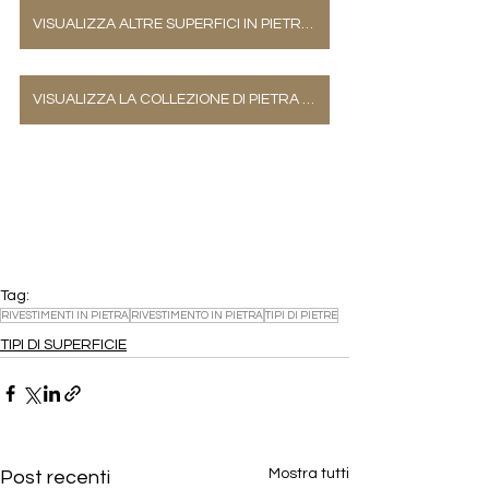
VISUALIZZA ALTRE SUPERFICI IN PIETRA NATURALE
VISUALIZZA LA COLLEZIONE DI PIETRA NATURALE
Tag:
RIVESTIMENTI IN PIETRA
RIVESTIMENTO IN PIETRA
TIPI DI PIETRE
TIPI DI SUPERFICIE
Mostra tutti
Post recenti