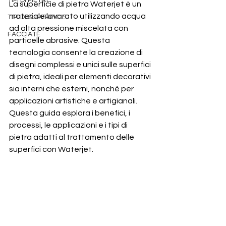
TIPI DI PIETRE
La superficie di pietra Waterjet è un 
materiale lavorato utilizzando acqua 
TIPI DI SUPERFICIE
ad alta pressione miscelata con 
FACCIATE
particelle abrasive. Questa 
tecnologia consente la creazione di 
disegni complessi e unici sulle superfici 
di pietra, ideali per elementi decorativi 
sia interni che esterni, nonché per 
applicazioni artistiche e artigianali. 
Questa guida esplora i benefici, i 
processi, le applicazioni e i tipi di 
pietra adatti al trattamento delle 
superfici con Waterjet.