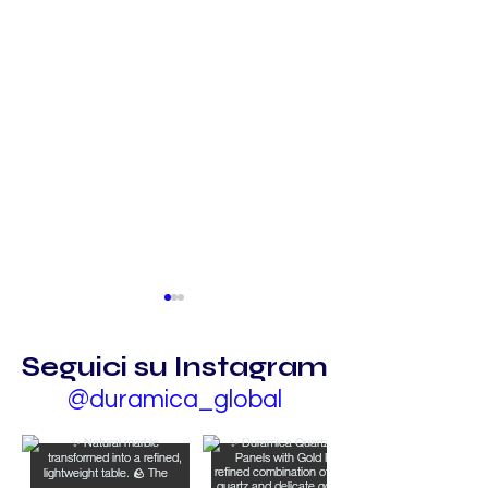
Seguici su Instagram
@duramica_global
Superficie In Pietra
L'Arte di Dur