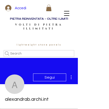
Accedi
PIETRA REINVENTATA – OLTRE I LIMITI
VOLTI DI PIETRA
ILLIMITATI
lightweight stone panels
Search
Altre azioni
Segui
alexandrab.archi.int
alexandrab.archi.int