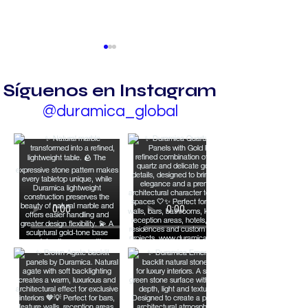
Síguenos en Instagram
@duramica_global
Versión mejorada de
La superiorid
la piedra caliza en la
Piedra Jura e
variante Duramica.
variante Dur
Piedra Eterna de
La mejor Alte
Construcción y
a la Piedra J
Estética
convencional