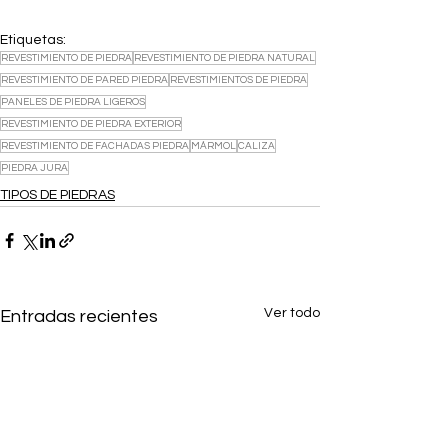
Etiquetas:
REVESTIMIENTO DE PIEDRA
REVESTIMIENTO DE PIEDRA NATURAL
REVESTIMIENTO DE PARED PIEDRA
REVESTIMIENTOS DE PIEDRA
PANELES DE PIEDRA LIGEROS
REVESTIMIENTO DE PIEDRA EXTERIOR
REVESTIMIENTO DE FACHADAS PIEDRA
MÁRMOL
CALIZA
PIEDRA JURA
TIPOS DE PIEDRAS
Ver todo
Entradas recientes