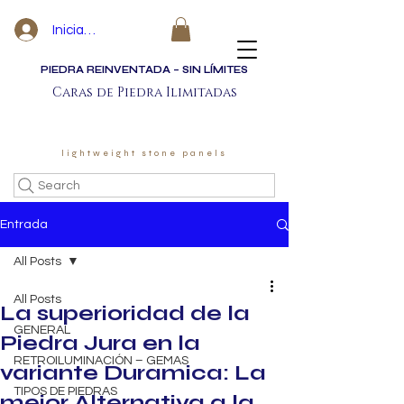
Iniciar sesión
PIEDRA REINVENTADA – SIN LÍMITES
Caras de Piedra Ilimitadas
lightweight stone panels
Search
Entrada
All Posts
All Posts
La superioridad de la
GENERAL
Piedra Jura en la
RETROILUMINACIÓN – GEMAS
variante Duramica: La
TIPOS DE PIEDRAS
mejor Alternativa a la