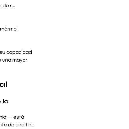
ando su 
 mármol, 
 su capacidad 
te una mayor 
al
la 
inio— está 
nte de una fina 