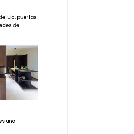
e lujo, puertas 
redes de 
es una 