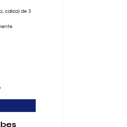
, caliza) de 3 
mente 
e
bes 