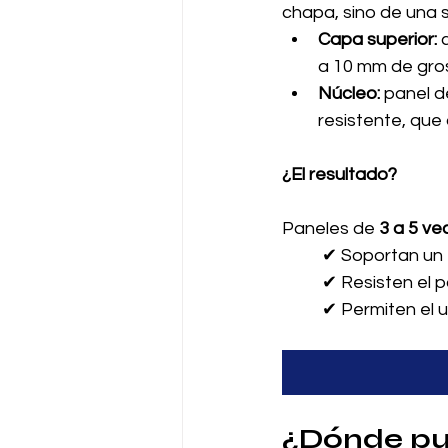
chapa, sino de una 
Capa superior:
 
a 10 mm de gros
Núcleo:
 panel d
resistente, que 
¿El resultado?
Paneles de 
3 a 5 ve
✔ Soportan un 
✔ Resisten el 
✔ Permiten el 
¿Dónde pue