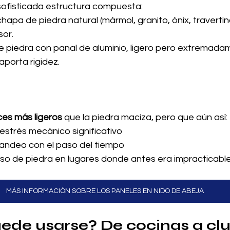
sofisticada estructura compuesta:
chapa de piedra natural (mármol, granito, ónix, travertino
or.
e piedra con panal de aluminio, ligero pero extremada
aporta rigidez.
ces más ligeros
 que la piedra maciza, pero que aún así:
estrés mecánico significativo
pandeo con el paso del tiempo
uso de piedra en lugares donde antes era impracticabl
MÁS INFORMACIÓN SOBRE LOS PANELES EN NIDO DE ABEJA
de usarse? De cocinas a clu