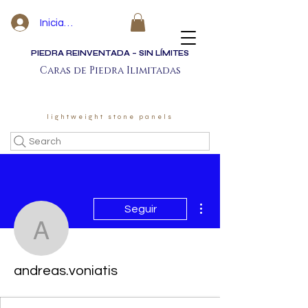
Iniciar sesión
PIEDRA REINVENTADA – SIN LÍMITES
Caras de Piedra Ilimitadas
lightweight stone panels
Search
Más acciones
Seguir
andreas.voniatis
andreas.voniatis