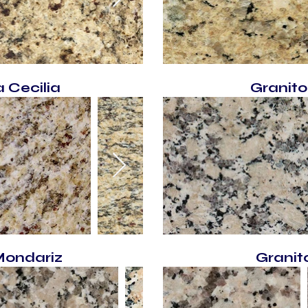
 Cecilia
Granito
Mondariz
Granit