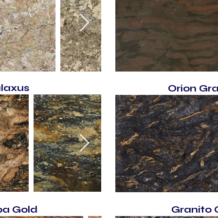
laxus
Orion Gra
ba Gold
Granito 