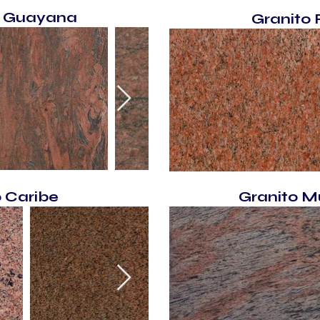
r Guayana
Granito
o Caribe
Granito Mu