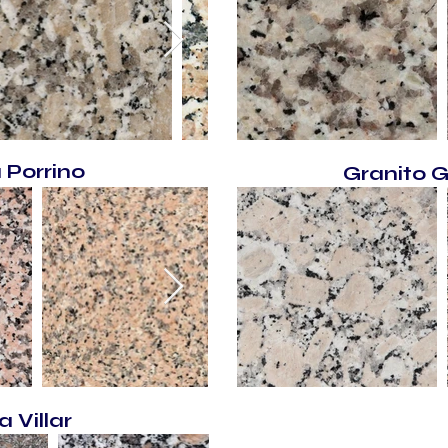
 Porrino
Granito G
 Villar