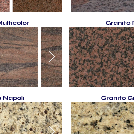
ulticolor
Granito 
o Napoli
Granito G