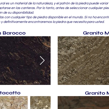
ral es un material de la naturaleza, y el patrón de la piedra puede vari
otarse en las canteras. Por lo tanto, antes de seleccionar cualquier pie
 de su disponibilidad.
s con cualquier tipo de piedra disponible en el mundo. Si no ha encon
s y definitivamente encontraremos la piedra que necesita para usted.
n Barocco
Granito M
Stacatto
Granito 