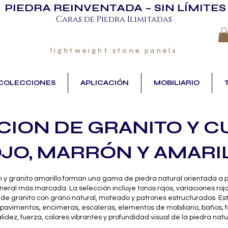
PIEDRA REINVENTADA – SIN LÍMITES
Caras de Piedra Ilimitadas
lightweight stone panels
COLECCIONES
APLICACIÓN
MOBILIARIO
ION DE GRANITO Y C
JO, MARRÓN Y AMARI
rrón y granito amarillo forman una gama de piedra natural orientada a
neral más marcada. La selección incluye tonos rojos, variaciones ro
s de granito con grano natural, moteado y patrones estructurados. E
 pavimentos, encimeras, escaleras, elementos de mobiliario, baños, f
dez, fuerza, colores vibrantes y profundidad visual de la piedra natu