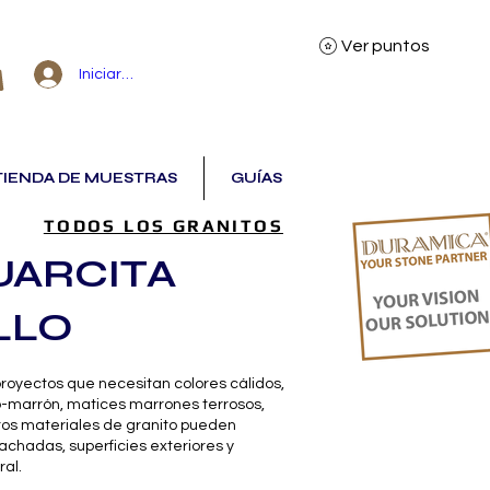
Ver puntos
Iniciar sesión
TIENDA DE MUESTRAS
GUÍAS
TODOS LOS GRANITOS
UARCITA
LLO
 proyectos que necesitan colores cálidos,
jo-marrón, matices marrones terrosos,
stos materiales de granito pueden
achadas, superficies exteriores y
ral.