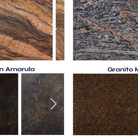
ón Amarula
Granito 