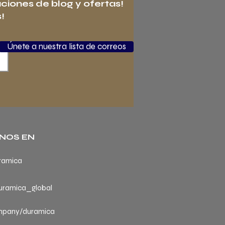
aciones de blog y ofertas!
!
Únete a nuestra lista de correos
NOS EN
ramica
ramica_global
mpany/duramica