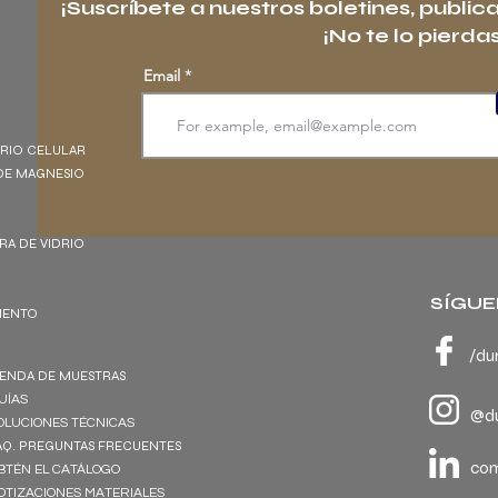
¡Suscríbete a nuestros boletines, public
¡No te lo pierdas
Email
DRIO CELULAR
DE MAGNESIO
BRA DE VIDRIO
SÍGUE
EMENTO
/du
IENDA DE MUESTRAS
UÍAS
@du
OLUCIONES TÉCNICAS
AQ. PREGUNTAS FRECUENTES
co
BTÉN EL CATÁLOGO
OTIZACIONES MATERIALES