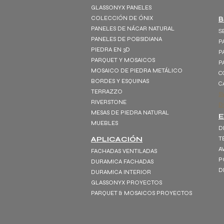
GLASSONYX PANELES
COLECCIÓN DE ÓNIX
B
PANELES DE NÁCAR NATURAL
S
PANELES DE POBSIDIANA
P
PIEDRA EN 3D
P
PARQUET Y MOSAICOS
P
MOSAICO DE PIEDRA METÁLICO
C
BORDES Y ESQUINAS
C
TERRAZZO
S
RIVERSTONE
D
MESAS DE PIEDRA NATURAL
MUEBLES
D
APLICACIÓN
T
A
FACHADAS VENTILADAS
P
DURAMICA FACHADAS
D
DURAMICA INTERIOR
GLASSONYX PROYECTOS
PARQUET & MOSAICOS PROYECTOS