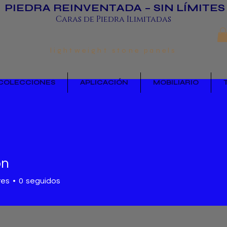
PIEDRA REINVENTADA – SIN LÍMITES
Caras de Piedra Ilimitadas
lightweight stone panels
COLECCIONES
APLICACIÓN
MOBILIARIO
on
res
0
seguidos