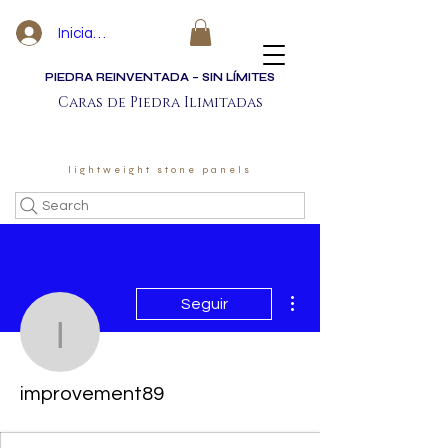
Iniciar sesión
PIEDRA REINVENTADA – SIN LÍMITES
Caras de Piedra Ilimitadas
lightweight stone panels
Search
Más acciones
Seguir
improvement89
improvement89