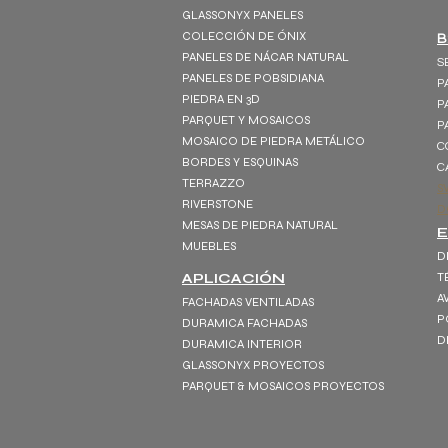
GLASSONYX PANELES
COLECCIÓN DE ÓNIX
B
PANELES DE NÁCAR NATURAL
S
PANELES DE POBSIDIANA
P
PIEDRA EN 3D
P
PARQUET Y MOSAICOS
P
MOSAICO DE PIEDRA METÁLICO
C
BORDES Y ESQUINAS
C
TERRAZZO
S
RIVERSTONE
D
MESAS DE PIEDRA NATURAL
MUEBLES
D
APLICACIÓN
T
A
FACHADAS VENTILADAS
P
DURAMICA FACHADAS
D
DURAMICA INTERIOR
GLASSONYX PROYECTOS
PARQUET & MOSAICOS PROYECTOS