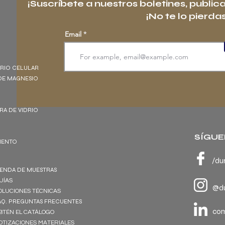
¡Suscríbete a nuestros boletines, public
¡No te lo pierdas
Email
DRIO CELULAR
DE MAGNESIO
BRA DE VIDRIO
SÍGUE
EMENTO
/du
IENDA DE MUESTRAS
UÍAS
@du
OLUCIONES TÉCNICAS
AQ. PREGUNTAS FRECUENTES
co
BTÉN EL CATÁLOGO
OTIZACIONES MATERIALES