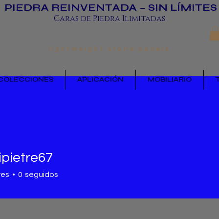
PIEDRA REINVENTADA – SIN LÍMITES
Caras de Piedra Ilimitadas
lightweight stone panels
COLECCIONES
APLICACIÓN
MOBILIARIO
pietre67
tre67
res
0
seguidos