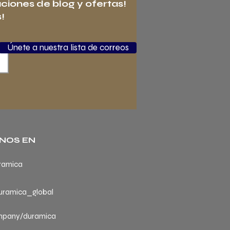
aciones de blog y ofertas!
!
Únete a nuestra lista de correos
NOS EN
ramica
ramica_global
mpany/duramica