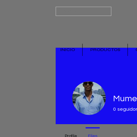
Search
INICIO
PRODUCTOS
Mume
0
seguido
Profile
Files