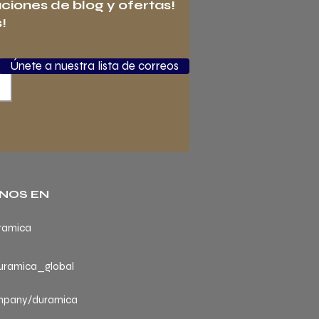
aciones de blog y ofertas!
!
Únete a nuestra lista de correos
NOS EN
ramica
ramica_global
mpany/duramica