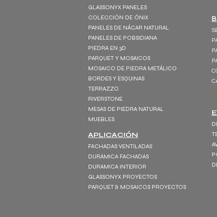
GLASSONYX PANELES
COLECCIÓN DE ÓNIX
B
PANELES DE NÁCAR NATURAL
S
PANELES DE POBSIDIANA
P
PIEDRA EN 3D
P
PARQUET Y MOSAICOS
P
MOSAICO DE PIEDRA METÁLICO
C
BORDES Y ESQUINAS
C
TERRAZZO
S
RIVERSTONE
D
MESAS DE PIEDRA NATURAL
MUEBLES
D
APLICACIÓN
T
A
FACHADAS VENTILADAS
P
DURAMICA FACHADAS
D
DURAMICA INTERIOR
GLASSONYX PROYECTOS
PARQUET & MOSAICOS PROYECTOS