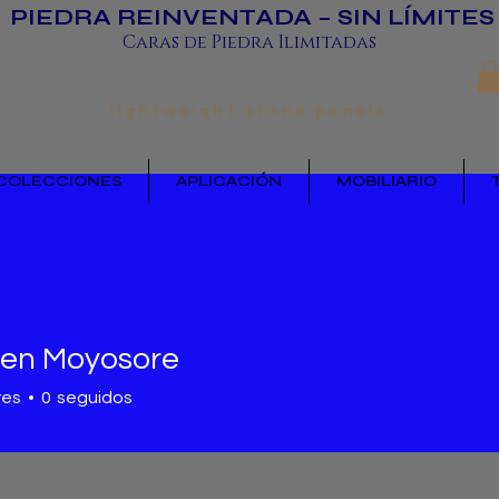
PIEDRA REINVENTADA – SIN LÍMITES
Caras de Piedra Ilimitadas
lightweight stone panels
COLECCIONES
APLICACIÓN
MOBILIARIO
en Moyosore
res
0
seguidos