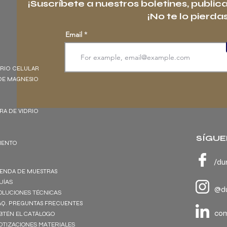
¡Suscríbete a nuestros boletines, public
¡No te lo pierdas
Email
DRIO CELULAR
DE MAGNESIO
BRA DE VIDRIO
SÍGUE
EMENTO
/du
IENDA DE MUESTRAS
UÍAS
@du
OLUCIONES TÉCNICAS
AQ. PREGUNTAS FRECUENTES
co
BTÉN EL CATÁLOGO
OTIZACIONES MATERIALES