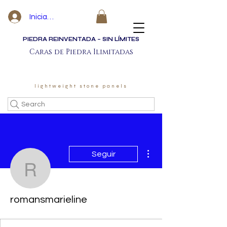
Iniciar sesión
PIEDRA REINVENTADA – SIN LÍMITES
Caras de Piedra Ilimitadas
lightweight stone panels
Search
Más acciones
Seguir
romansmarieline
romansmarieline