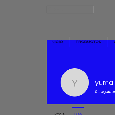
Search
INICIO
PRODUCTOS
yuma
yuma
0
seguido
Profile
Files