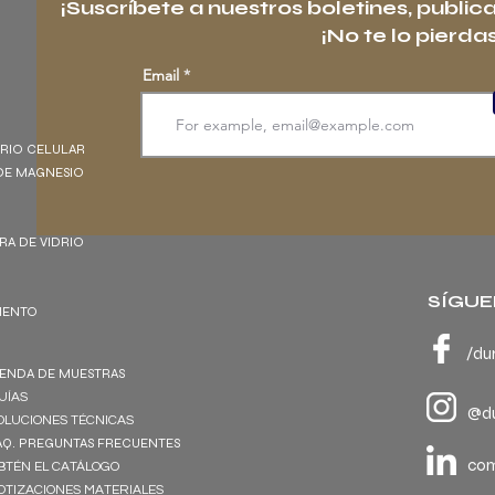
¡Suscríbete a nuestros boletines, public
¡No te lo pierdas
Email
DRIO CELULAR
DE MAGNESIO
BRA DE VIDRIO
SÍGUE
EMENTO
/du
IENDA DE MUESTRAS
UÍAS
@du
OLUCIONES TÉCNICAS
AQ. PREGUNTAS FRECUENTES
co
BTÉN EL CATÁLOGO
OTIZACIONES MATERIALES