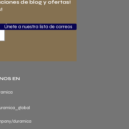
aciones de blog y ofertas!
!
Únete a nuestra lista de correos
NOS EN
ramica
ramica_global
mpany/duramica