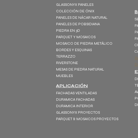
GLASSONYX PANELES
COLECCIÓN DE ÓNIX
B
PANELES DE NÁCAR NATURAL
S
PANELES DE POBSIDIANA
P
PIEDRA EN 3D
P
PARQUET Y MOSAICOS
P
MOSAICO DE PIEDRA METÁLICO
C
BORDES Y ESQUINAS
C
TERRAZZO
S
RIVERSTONE
D
MESAS DE PIEDRA NATURAL
MUEBLES
D
APLICACIÓN
T
A
FACHADAS VENTILADAS
P
DURAMICA FACHADAS
D
DURAMICA INTERIOR
GLASSONYX PROYECTOS
PARQUET & MOSAICOS PROYECTOS