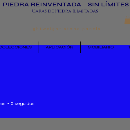
PIEDRA REINVENTADA – SIN LÍMITES
Caras de Piedra Ilimitadas
lightweight stone panels
COLECCIONES
APLICACIÓN
MOBILIARIO
res
0
seguidos